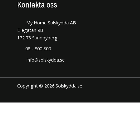
Kontakta oss
My Home Solskydda AB
Eliegatan 9B
172 73 Sundbyberg
08 - 800 800
info@solskydda.se
Copyright © 2026 Solskydda.se
Den här hemsidan använder cookies för att förbättra din
användarupplevelse. Vi hoppas du tycker det är okej. Du kan när
som helst välja att neka cookies om du så önskar.
Inställningar för cookies
JAG FÖRSTÅR