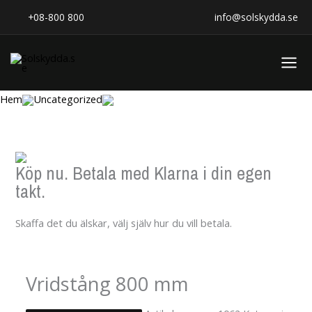
Hoppa
+08-800 800
info@solskydda.se
till
innehåll
Hem
Uncategorized
Köp nu. Betala med Klarna i din egen
takt.
Skaffa det du älskar, välj själv hur du vill betala.
Vridstång 800 mm