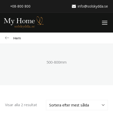
Sortera
Hoppa
efter
+08-800 800
info@solskydda.se
popularitet
till
innehåll
Hem
500-800mm
Visar alla 2 resultat