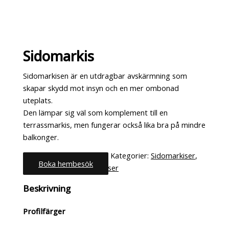
Sidomarkis
Sidomarkisen är en utdragbar avskärmning som
skapar skydd mot insyn och en mer ombonad
uteplats.
Den lämpar sig väl som komplement till en
terrassmarkis, men fungerar också lika bra på mindre
balkonger.
Kategorier:
Sidomarkiser
,
Boka hembesök
Terrass- & Fönstermarkiser
Beskrivning
Profilfärger