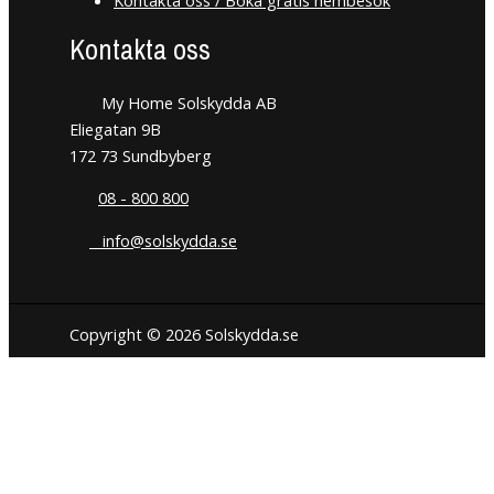
Kontakta oss
My Home Solskydda AB
Eliegatan 9B
172 73 Sundbyberg
08 - 800 800
info@solskydda.se
Copyright © 2026 Solskydda.se
Den här hemsidan använder cookies för att förbättra din
användarupplevelse. Vi hoppas du tycker det är okej. Du kan när
som helst välja att neka cookies om du så önskar.
Inställningar för cookies
JAG FÖRSTÅR