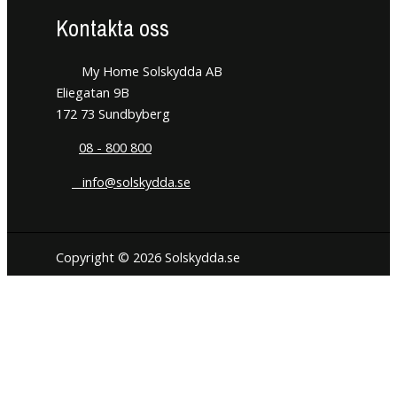
Kontakta oss
My Home Solskydda AB
Eliegatan 9B
172 73 Sundbyberg
08 - 800 800
info@solskydda.se
Copyright © 2026 Solskydda.se
Den här hemsidan använder cookies för att förbättra din
användarupplevelse. Vi hoppas du tycker det är okej. Du kan när
som helst välja att neka cookies om du så önskar.
Inställningar för cookies
JAG FÖRSTÅR