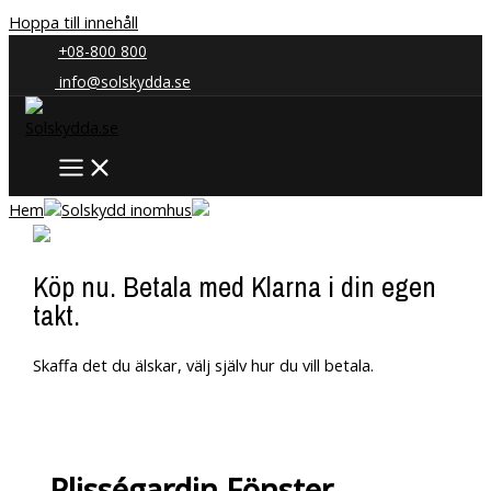
Hoppa till innehåll
+08-800 800
info@solskydda.se
Hem
Solskydd inomhus
Köp nu. Betala med Klarna i din egen
takt.
Skaffa det du älskar, välj själv hur du vill betala.
Plisségardin Fönster