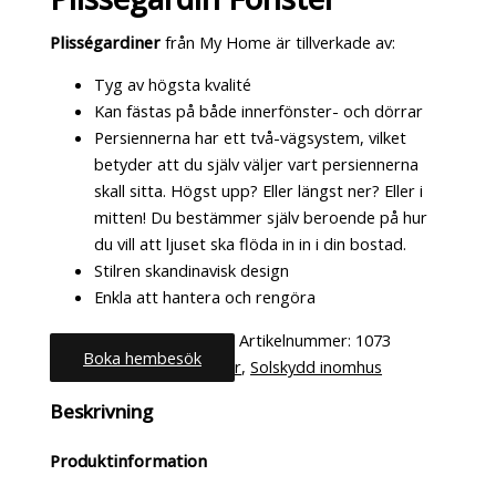
Plisségardiner
från My Home är tillverkade av:
Tyg av högsta kvalité
Kan fästas på både innerfönster- och dörrar
Persiennerna har ett två-vägsystem, vilket
betyder att du själv väljer vart persiennerna
skall sitta. Högst upp? Eller längst ner? Eller i
mitten! Du bestämmer själv beroende på hur
du vill att ljuset ska flöda in in i din bostad.
Stilren skandinavisk design
Enkla att hantera och rengöra
Artikelnummer:
1073
Boka hembesök
Kategorier:
Plisségardiner
,
Solskydd inomhus
Beskrivning
Produktinformation