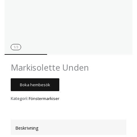
1
/3
Markisolette Unden
Boka hembesök
Kategori:
Fönstermarkiser
Beskrivning