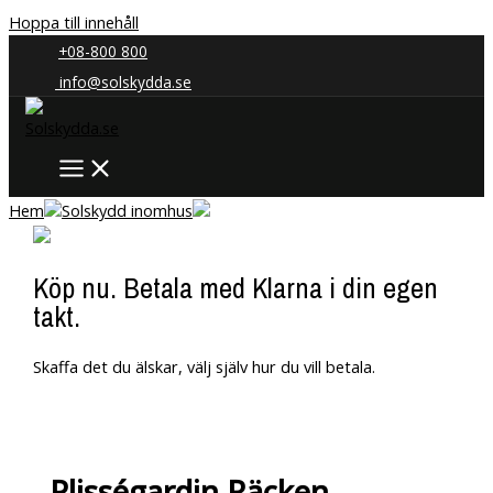
Hoppa till innehåll
+08-800 800
info@solskydda.se
Hem
Solskydd inomhus
Köp nu. Betala med Klarna i din egen
takt.
Skaffa det du älskar, välj själv hur du vill betala.
Plisségardin Räcken