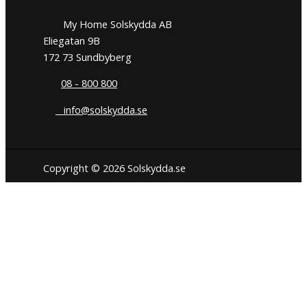
My Home Solskydda AB
Eliegatan 9B
172 73 Sundbyberg
08 - 800 800
info@solskydda.se
Copyright © 2026 Solskydda.se
Den här hemsidan använder cookies för att förbättra din
användarupplevelse. Vi hoppas du tycker det är okej. Du kan när
som helst välja att neka cookies om du så önskar.
Inställningar för cookies
JAG FÖRSTÅR