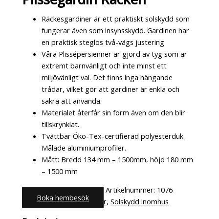
Räckesgardiner är ett praktiskt solskydd som
fungerar även som insynsskydd. Gardinen har
en praktisk steglös två-vägs justering
Våra Plissépersienner är gjord av tyg som är
extremt barnvänligt och inte minst ett
miljövänligt val. Det finns inga hängande
trådar, vilket gör att gardiner är enkla och
säkra att använda.
Materialet återfår sin form även om den blir
tillskrynklat.
Tvättbar Öko-Tex-certifierad polyesterduk.
Målade aluminiumprofiler.
Mått: Bredd 134 mm – 1500mm, höjd 180 mm
– 1500 mm
Artikelnummer:
1076
Boka hembesök
Kategorier:
Plisségardiner
,
Solskydd inomhus