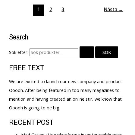
1
2
3
Nästa
→
Search
Sök efter:
FREE TEXT
We are excited to launch our new company and product
Ooooh. After being featured in too many magazines to
mention and having created an online stir, we know that
Ooooh is going to be big.
RECENT POST
Mad Casino : Une plateforme incontournable pour