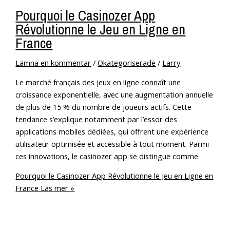
Pourquoi le Casinozer App
Révolutionne le Jeu en Ligne en
France
Lämna en kommentar
/
Okategoriserade
/
Larry
Le marché français des jeux en ligne connaît une
croissance exponentielle, avec une augmentation annuelle
de plus de 15 % du nombre de joueurs actifs. Cette
tendance s’explique notamment par l’essor des
applications mobiles dédiées, qui offrent une expérience
utilisateur optimisée et accessible à tout moment. Parmi
ces innovations, le casinozer app se distingue comme
Pourquoi le Casinozer App Révolutionne le Jeu en Ligne en
France
Läs mer »