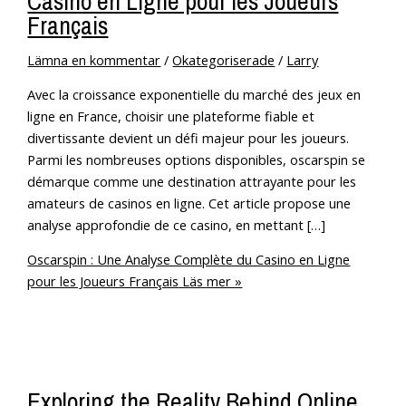
Casino en Ligne pour les Joueurs
Français
Lämna en kommentar
/
Okategoriserade
/
Larry
Avec la croissance exponentielle du marché des jeux en
ligne en France, choisir une plateforme fiable et
divertissante devient un défi majeur pour les joueurs.
Parmi les nombreuses options disponibles, oscarspin se
démarque comme une destination attrayante pour les
amateurs de casinos en ligne. Cet article propose une
analyse approfondie de ce casino, en mettant […]
Oscarspin : Une Analyse Complète du Casino en Ligne
pour les Joueurs Français
Läs mer »
Exploring the Reality Behind Online