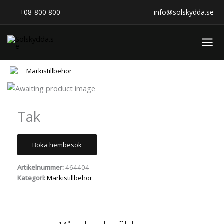
Hoppa
+08-800 800
info@solskydda.se
till
innehåll
Markistillbehör
Tak
Boka hembesök
Artikelnummer:
464404
Kategori:
Markistillbehör