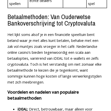
echte dealers
spellen
spel
Betaalmethoden: Van Ouderwetse
Bankoverschrijving tot Cryptovaluta
Het lijkt soms alsof je in een financiële speeltuin bent
beland waar je met alles kunt betalen, behalve met een
zak vol muntjes zoals vroeger in het café. Nederlandse
online casino’s bieden tegenwoordig een scala aan
betaalopties, variërend van iDEAL tot e-wallets en zelfs
cryptovaluta. Toch is het verstandig om niet zomaar elke
betaalmethode te kiezen die je tegenkomt, want
sommige kunnen hoge kosten of lange verwerkingstijden
met zich meebrengen.
Voordelen en nadelen van populaire
betaalmethoden
iDEAL:
Direct, betrouwbaar, maar alleen voor