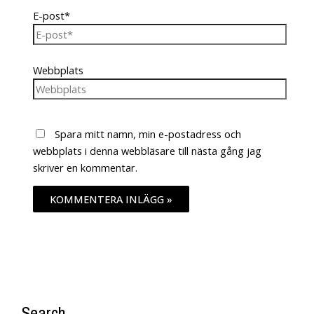
E-post*
Webbplats
Spara mitt namn, min e-postadress och
webbplats i denna webbläsare till nästa gång jag
skriver en kommentar.
Search