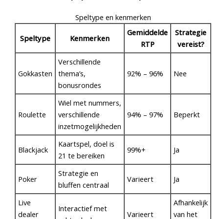
Speltype en kenmerken
Gemiddelde
Strategie
Speltype
Kenmerken
RTP
vereist?
Verschillende
Gokkasten
thema’s,
92% – 96%
Nee
bonusrondes
Wiel met nummers,
Roulette
verschillende
94% – 97%
Beperkt
inzetmogelijkheden
Kaartspel, doel is
Blackjack
99%+
Ja
21 te bereiken
Strategie en
Poker
Varieert
Ja
bluffen centraal
Live
Afhankelijk
Interactief met
dealer
Varieert
van het