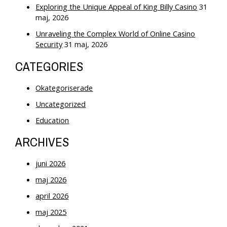
Exploring the Unique Appeal of King Billy Casino
31
maj, 2026
Unraveling the Complex World of Online Casino
Security
31 maj, 2026
CATEGORIES
Okategoriserade
Uncategorized
Education
ARCHIVES
juni 2026
maj 2026
april 2026
maj 2025