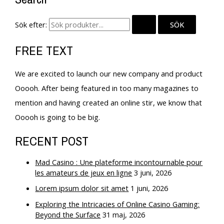
Sök efter:
FREE TEXT
We are excited to launch our new company and product
Ooooh. After being featured in too many magazines to
mention and having created an online stir, we know that
Ooooh is going to be big.
RECENT POST
Mad Casino : Une plateforme incontournable pour
les amateurs de jeux en ligne
3 juni, 2026
Lorem ipsum dolor sit amet
1 juni, 2026
Exploring the Intricacies of Online Casino Gaming:
Beyond the Surface
31 maj, 2026