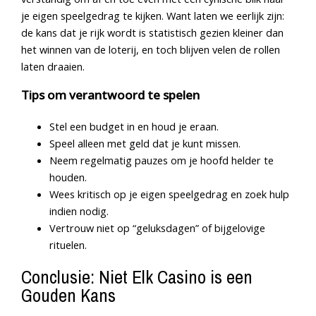
je eigen speelgedrag te kijken. Want laten we eerlijk zijn:
de kans dat je rijk wordt is statistisch gezien kleiner dan
het winnen van de loterij, en toch blijven velen de rollen
laten draaien.
Tips om verantwoord te spelen
Stel een budget in en houd je eraan.
Speel alleen met geld dat je kunt missen.
Neem regelmatig pauzes om je hoofd helder te
houden.
Wees kritisch op je eigen speelgedrag en zoek hulp
indien nodig.
Vertrouw niet op “geluksdagen” of bijgelovige
rituelen.
Conclusie: Niet Elk Casino is een
Gouden Kans