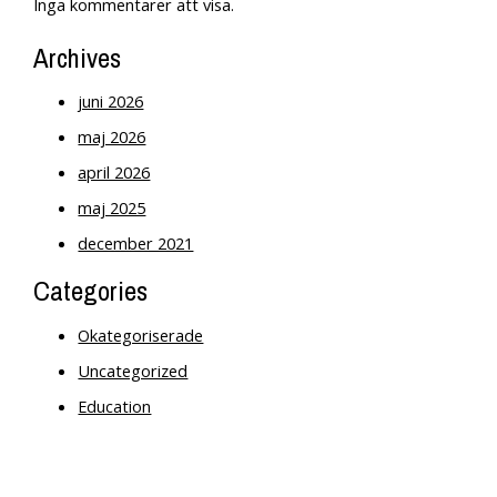
Inga kommentarer att visa.
Archives
juni 2026
maj 2026
april 2026
maj 2025
december 2021
Categories
Okategoriserade
Uncategorized
Education