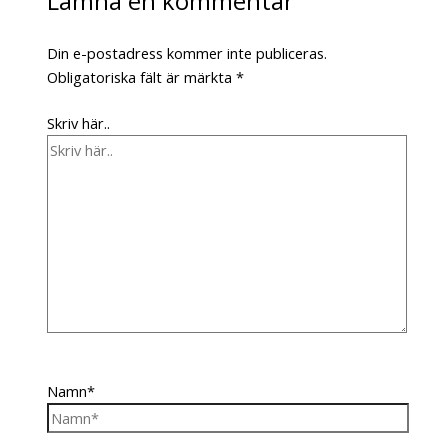
Lämna en kommentar
Din e-postadress kommer inte publiceras.
Obligatoriska fält är märkta
*
Skriv här..
Namn*