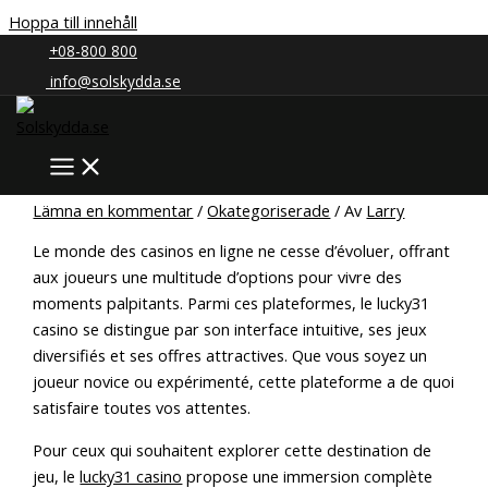
Hoppa till innehåll
Hem
Okategoriserade
+08-800 800
info@solskydda.se
Découvrir les atouts du
lucky31 casino : une
expérience de jeu unique
Lämna en kommentar
/
Okategoriserade
/ Av
Larry
Le monde des casinos en ligne ne cesse d’évoluer, offrant
aux joueurs une multitude d’options pour vivre des
moments palpitants. Parmi ces plateformes, le lucky31
casino se distingue par son interface intuitive, ses jeux
diversifiés et ses offres attractives. Que vous soyez un
joueur novice ou expérimenté, cette plateforme a de quoi
satisfaire toutes vos attentes.
Pour ceux qui souhaitent explorer cette destination de
jeu, le
lucky31 casino
propose une immersion complète