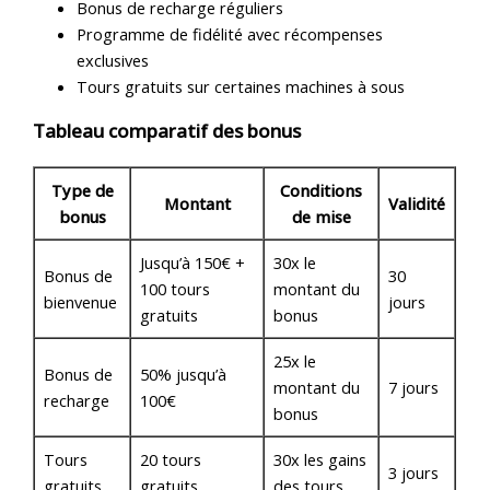
Bonus de recharge réguliers
Programme de fidélité avec récompenses
exclusives
Tours gratuits sur certaines machines à sous
Tableau comparatif des bonus
Type de
Conditions
Montant
Validité
bonus
de mise
Jusqu’à 150€ +
30x le
Bonus de
30
100 tours
montant du
bienvenue
jours
gratuits
bonus
25x le
Bonus de
50% jusqu’à
montant du
7 jours
recharge
100€
bonus
Tours
20 tours
30x les gains
3 jours
gratuits
gratuits
des tours