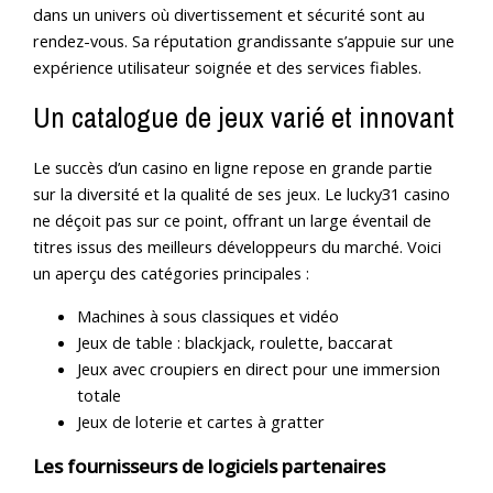
dans un univers où divertissement et sécurité sont au
rendez-vous. Sa réputation grandissante s’appuie sur une
expérience utilisateur soignée et des services fiables.
Un catalogue de jeux varié et innovant
Le succès d’un casino en ligne repose en grande partie
sur la diversité et la qualité de ses jeux. Le lucky31 casino
ne déçoit pas sur ce point, offrant un large éventail de
titres issus des meilleurs développeurs du marché. Voici
un aperçu des catégories principales :
Machines à sous classiques et vidéo
Jeux de table : blackjack, roulette, baccarat
Jeux avec croupiers en direct pour une immersion
totale
Jeux de loterie et cartes à gratter
Les fournisseurs de logiciels partenaires