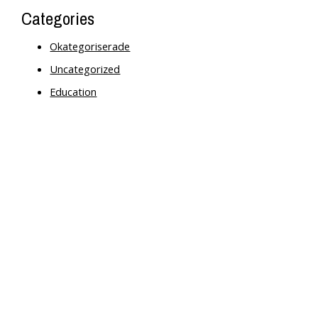
Categories
Okategoriserade
Uncategorized
Education