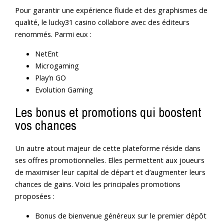
Pour garantir une expérience fluide et des graphismes de
qualité, le lucky31 casino collabore avec des éditeurs
renommés. Parmi eux :
NetEnt
Microgaming
Play’n GO
Evolution Gaming
Les bonus et promotions qui boostent
vos chances
Un autre atout majeur de cette plateforme réside dans
ses offres promotionnelles. Elles permettent aux joueurs
de maximiser leur capital de départ et d’augmenter leurs
chances de gains. Voici les principales promotions
proposées :
Bonus de bienvenue généreux sur le premier dépôt