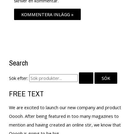
skriver en kommentar.
Search
Sök efter:
FREE TEXT
We are excited to launch our new company and product
Ooooh. After being featured in too many magazines to
mention and having created an online stir, we know that
Ooooh is going to be big.