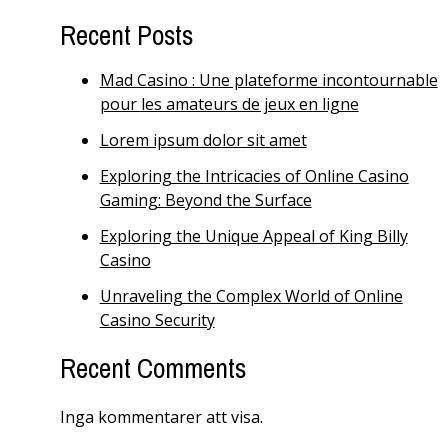
Recent Posts
Mad Casino : Une plateforme incontournable
pour les amateurs de jeux en ligne
Lorem ipsum dolor sit amet
Exploring the Intricacies of Online Casino
Gaming: Beyond the Surface
Exploring the Unique Appeal of King Billy
Casino
Unraveling the Complex World of Online
Casino Security
Recent Comments
Inga kommentarer att visa.