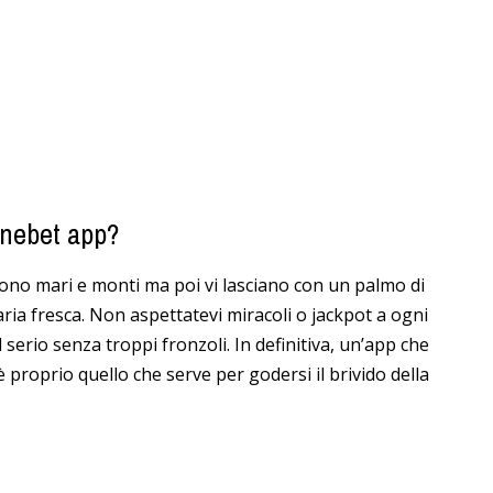
vnebet app?
tono mari e monti ma poi vi lasciano con un palmo di
ia fresca. Non aspettatevi miracoli o jackpot a ogni
 serio senza troppi fronzoli. In definitiva, un’app che
 è proprio quello che serve per godersi il brivido della