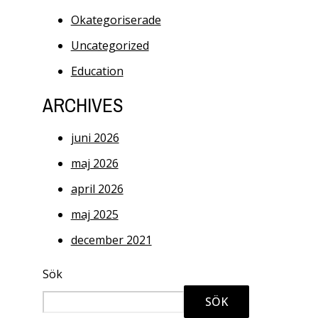
Okategoriserade
Uncategorized
Education
ARCHIVES
juni 2026
maj 2026
april 2026
maj 2025
december 2021
Sök
SÖK