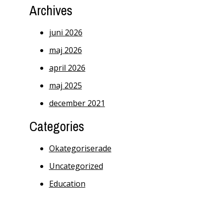
Archives
juni 2026
maj 2026
april 2026
maj 2025
december 2021
Categories
Okategoriserade
Uncategorized
Education