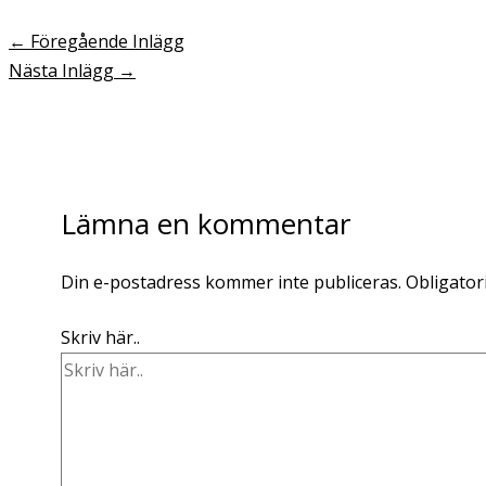
←
Föregående Inlägg
Nästa Inlägg
→
Lämna en kommentar
Din e-postadress kommer inte publiceras.
Obligator
Skriv här..