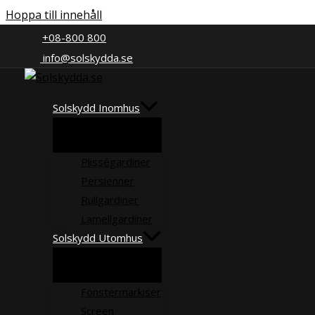
Hoppa till innehåll
Hem
Okategoriserade
+08-800 800
info@solskydda.se
Esplorando il Mondo delle
Solskydd Inomhus
app
Lämna en kommentar
/
Okategoriserade
/ Av
Larry
Plisségardiner
Quando si tratta di scommesse online, la scelta del
Persienner
uscita. Tra promesse di vincite facili e interfacce ch
Rullgardiner
un’app che unisca funzionalità e affidabilità non è 
Lamellgardiner
vnebet app
si presenta come un’alternativa interessan
Solskydd Utomhus
neofiti curiosi.
Interfaccia e Usabilità: Quando la Semp
Fönstermarkiser
Screen