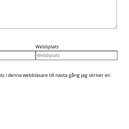
Webbplats
 i denna webbläsare till nästa gång jag skriver en