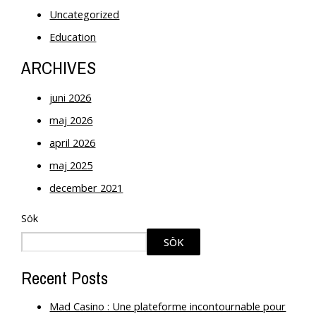
Uncategorized
Education
ARCHIVES
juni 2026
maj 2026
april 2026
maj 2025
december 2021
Sök
SÖK
Recent Posts
Mad Casino : Une plateforme incontournable pour