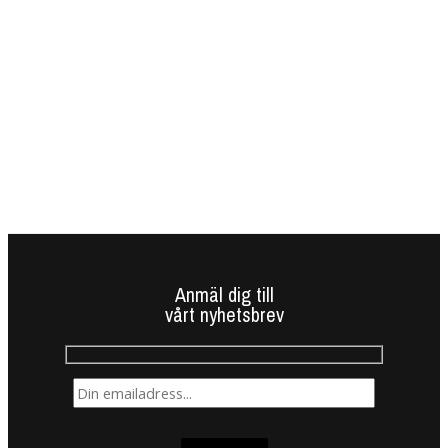
Anmäl dig till
vårt nyhetsbrev