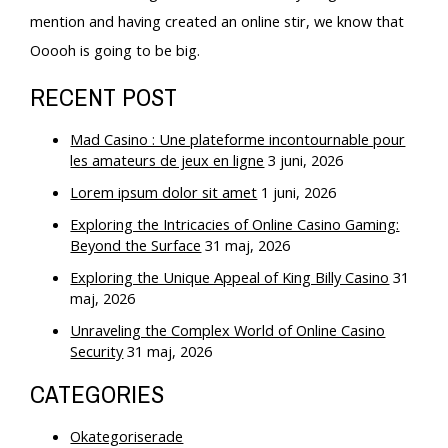
mention and having created an online stir, we know that
Ooooh is going to be big.
RECENT POST
Mad Casino : Une plateforme incontournable pour
les amateurs de jeux en ligne
3 juni, 2026
Lorem ipsum dolor sit amet
1 juni, 2026
Exploring the Intricacies of Online Casino Gaming:
Beyond the Surface
31 maj, 2026
Exploring the Unique Appeal of King Billy Casino
31
maj, 2026
Unraveling the Complex World of Online Casino
Security
31 maj, 2026
CATEGORIES
Okategoriserade