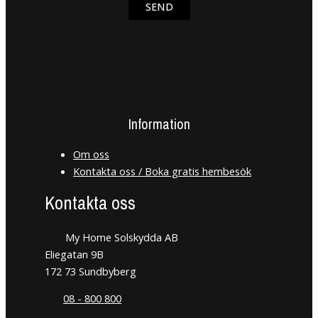
SEND
Information
Om oss
Kontakta oss / Boka gratis hembesök
Kontakta oss
My Home Solskydda AB
Eliegatan 9B
172 73 Sundbyberg
08 - 800 800