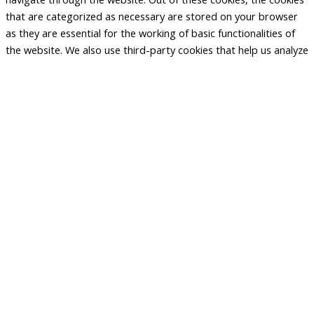
that are categorized as necessary are stored on your browser
as they are essential for the working of basic functionalities of
the website. We also use third-party cookies that help us analyze
and understand how you use this website. These cookies will be
stored in your browser only with your consent. You also have the
option to opt-out of these cookies. But opting out of some of
these cookies may have an effect on your browsing experience.
Necessary
Necessary
Alltid aktiverad
Necessary cookies are absolutely essential for the website to
function properly. This category only includes cookies that
ensures basic functionalities and security features of the
website. These cookies do not store any personal information.
Functional
Functional
Functional cookies help to perform certain functionalities like
sharing the content of the website on social media platforms,