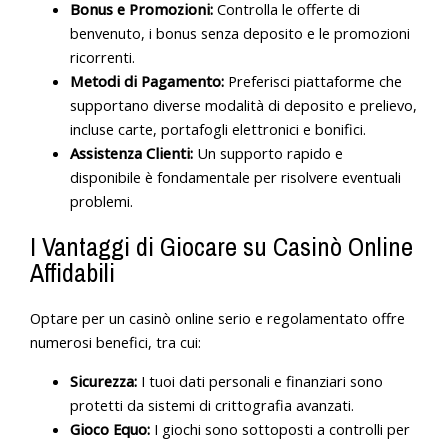
Bonus e Promozioni:
Controlla le offerte di
benvenuto, i bonus senza deposito e le promozioni
ricorrenti.
Metodi di Pagamento:
Preferisci piattaforme che
supportano diverse modalità di deposito e prelievo,
incluse carte, portafogli elettronici e bonifici.
Assistenza Clienti:
Un supporto rapido e
disponibile è fondamentale per risolvere eventuali
problemi.
I Vantaggi di Giocare su Casinò Online
Affidabili
Optare per un casinò online serio e regolamentato offre
numerosi benefici, tra cui:
Sicurezza:
I tuoi dati personali e finanziari sono
protetti da sistemi di crittografia avanzati.
Gioco Equo:
I giochi sono sottoposti a controlli per