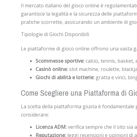
Il mercato italiano del gioco online è regolamenta
garantisce la legalità e la sicurezza delle piattafor
pratiche scorrette, assicurando un ambiente di gio
Tipologie di Giochi Disponibili
Le piattaforme di gioco online offrono una vasta g
Scommesse sportive:
calcio, tennis, basket, 
Casinò online:
slot machine, roulette, blackja
Giochi di abilità e lotterie:
gratta e vinci, bin
Come Scegliere una Piattaforma di Gio
La scelta della piattaforma giusta è fondamentale pe
considerare:
Licenza ADM:
verifica sempre che il sito sia
Reputazione:
leggi recensioni e opinioni di al