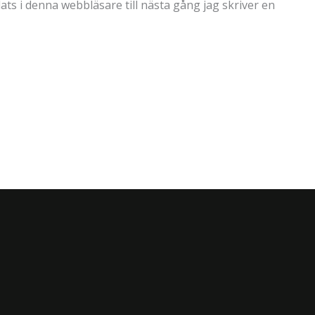
s i denna webbläsare till nästa gång jag skriver en