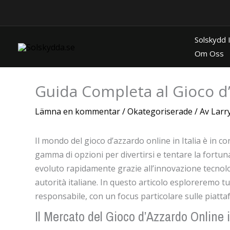
Hoppa
Hem
Okategoriserade
till
innehåll
Solskydd
Om Oss
Guida Completa al Gioco d’
Lämna en kommentar
/
Okategoriserade
/ Av
Larr
Il mondo del gioco d’azzardo online in Italia è in c
gamma di opzioni per divertirsi e tentare la fortuna.
evoluto rapidamente grazie all’innovazione tecnolo
autorità italiane. In questo articolo esploreremo t
responsabile, con un focus particolare sulle piatta
Il Mercato del Gioco d’Azzardo Online i