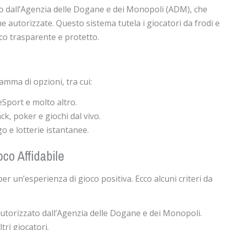
to dall’Agenzia delle Dogane e dei Monopoli (ADM), che
me autorizzate. Questo sistema tutela i giocatori da frodi e
co trasparente e protetto.
amma di opzioni, tra cui:
eSport e molto altro.
ck, poker e giochi dal vivo.
go e lotterie istantanee.
co Affidabile
r un’esperienza di gioco positiva. Ecco alcuni criteri da
 autorizzato dall’Agenzia delle Dogane e dei Monopoli.
tri giocatori.