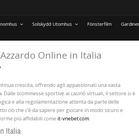
 Inomhus
Solskydd Utomhus
Fönsterfilm
Gardine
Azzardo Online in Italia
y
ontinua crescita, offrendo agli appassionati una vasta
 Dalle scommesse sportive ai casinò virtuali, il settore si è
gica e alla regolamentazione attenta da parte delle
utto ciò che c’è da sapere per giocare in modo sicuro e
forme più affidabili come
it-vnebet.com
.
n Italia