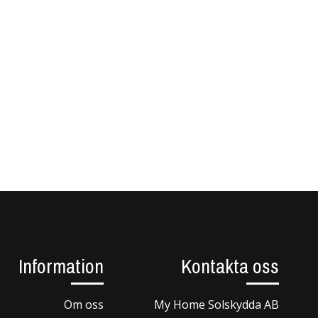
Information
Kontakta oss
Om oss
My Home Solskydda AB