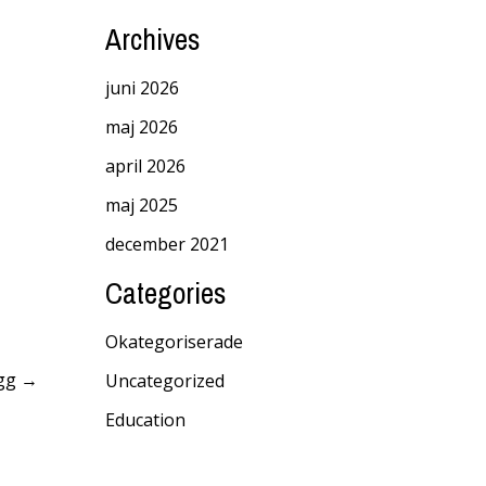
Archives
juni 2026
maj 2026
april 2026
maj 2025
december 2021
Categories
Okategoriserade
ägg
→
Uncategorized
Education