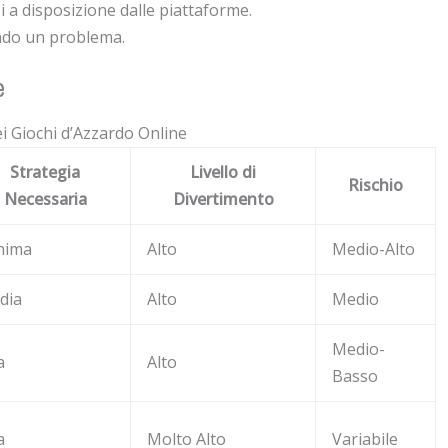
i a disposizione dalle piattaforme.
ando un problema.
e
ei Giochi d’Azzardo Online
Strategia
Livello di
Rischio
Necessaria
Divertimento
nima
Alto
Medio-Alto
dia
Alto
Medio
Medio-
a
Alto
Basso
a
Molto Alto
Variabile