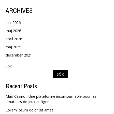
ARCHIVES
juni 2026
maj 2026
april 2026
maj 2025
december 2021
Sök
SÖK
Recent Posts
Mad Casino : Une plateforme incontournable pour les
amateurs de jeux en ligne
Lorem ipsum dolor sit amet