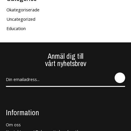
Okategoriserade
Uncategorized
Education
Anmäl dig till
vårt nyhetsbrev
SEN
D
Information
Om oss