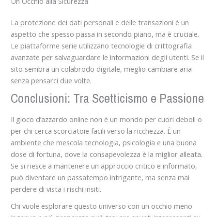
Un Occhio alla Sicurezza
La protezione dei dati personali e delle transazioni è un
aspetto che spesso passa in secondo piano, ma è cruciale.
Le piattaforme serie utilizzano tecnologie di crittografia
avanzate per salvaguardare le informazioni degli utenti. Se il
sito sembra un colabrodo digitale, meglio cambiare aria
senza pensarci due volte.
Conclusioni: Tra Scetticismo e Passione
Il gioco d’azzardo online non è un mondo per cuori deboli o
per chi cerca scorciatoie facili verso la ricchezza. È un
ambiente che mescola tecnologia, psicologia e una buona
dose di fortuna, dove la consapevolezza è la miglior alleata.
Se si riesce a mantenere un approccio critico e informato,
può diventare un passatempo intrigante, ma senza mai
perdere di vista i rischi insiti.
Chi vuole esplorare questo universo con un occhio meno