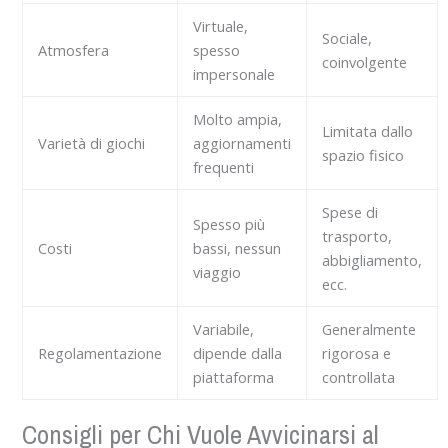
Virtuale,
Sociale,
Atmosfera
spesso
coinvolgente
impersonale
Molto ampia,
Limitata dallo
Varietà di giochi
aggiornamenti
spazio fisico
frequenti
Spese di
Spesso più
trasporto,
Costi
bassi, nessun
abbigliamento,
viaggio
ecc.
Variabile,
Generalmente
Regolamentazione
dipende dalla
rigorosa e
piattaforma
controllata
Consigli per Chi Vuole Avvicinarsi al