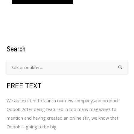
Search
S
ö
FREE TEXT
k
e
We are excited to launch our new company and product
f
Ooooh. After being featured in too many magazines to
t
mention and having created an online stir, we know that
e
Ooooh is going to be big.
r