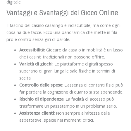
digitale.
Vantaggi e Svantaggi del Gioco Online
Il fascino del casinò casalingo è indiscutibile, ma come ogni
cosa ha due facce. Ecco una panoramica che mette in fila
pro e contro senza giri di parole.
Accessibilità:
Giocare da casa o in mobilità è un lusso
che i casinò tradizionali non possono offrire.
Varietà di giochi:
Le piattaforme digitali spesso
superano di gran lunga le sale fisiche in termini di
scelta.
Controllo delle spese:
L’assenza di contanti fisici può
far perdere la cognizione di quanto si sta spendendo.
Rischio di dipendenza:
La facilità di accesso può
trasformare un passatempo in un problema serio.
Assistenza clienti:
Non sempre all’altezza delle
aspettative, specie nei momenti critici.