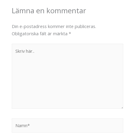
Lämna en kommentar
Din e-postadress kommer inte publiceras.
Obligatoriska fält är märkta
*
Skriv
här..
Namn*