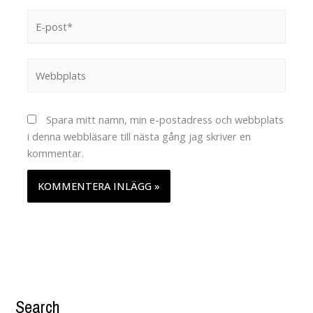
E-
post*
Webbplats
Spara mitt namn, min e-postadress och webbplats
i denna webbläsare till nästa gång jag skriver en
kommentar.
Search