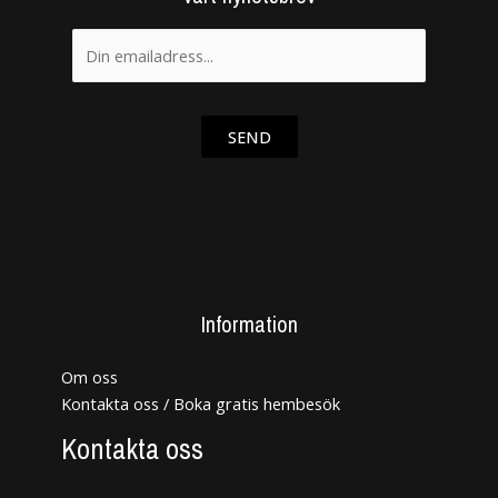
SEND
Information
Om oss
Kontakta oss / Boka gratis hembesök
Kontakta oss