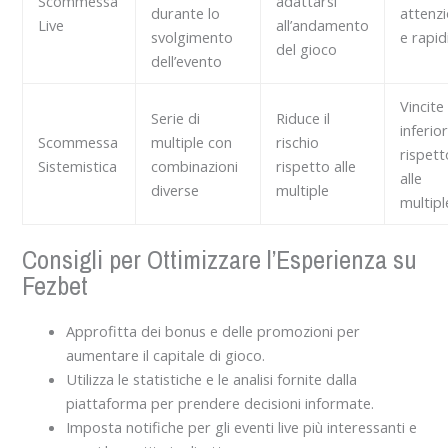
Scommessa
adattarsi
durante lo
attenz
Live
all’andamento
svolgimento
e rapid
del gioco
dell’evento
Vincite
Serie di
Riduce il
inferior
Scommessa
multiple con
rischio
rispett
Sistemistica
combinazioni
rispetto alle
alle
diverse
multiple
multipl
Consigli per Ottimizzare l’Esperienza su
Fezbet
Approfitta dei bonus e delle promozioni per
aumentare il capitale di gioco.
Utilizza le statistiche e le analisi fornite dalla
piattaforma per prendere decisioni informate.
Imposta notifiche per gli eventi live più interessanti e