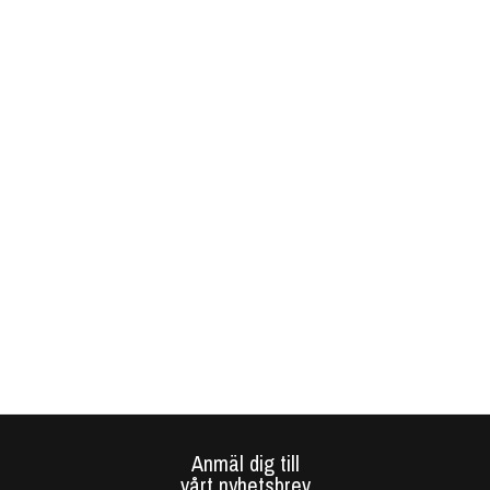
Anmäl dig till
vårt nyhetsbrev