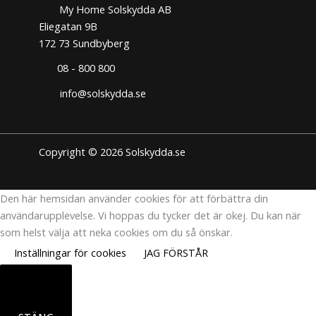
My Home Solskydda AB
Eliegatan 9B
172 73 Sundbyberg
08 - 800 800
info@solskydda.se
Copyright © 2026 Solskydda.se
Den här hemsidan använder cookies för att förbättra din
användarupplevelse. Vi hoppas du tycker det är okej. Du kan när
som helst välja att neka cookies om du så önskar.
Inställningar för cookies
JAG FÖRSTÅR