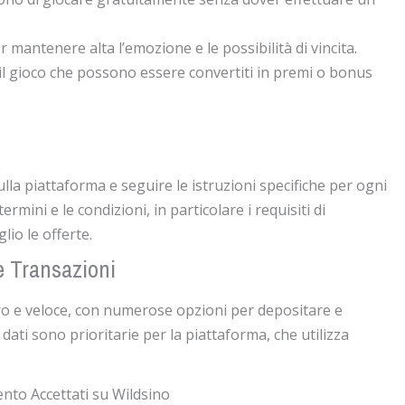
 mantenere alta l’emozione e le possibilità di vincita.
il gioco che possono essere convertiti in premi o bonus
lla piattaforma e seguire le istruzioni specifiche per ogni
ini e le condizioni, in particolare i requisiti di
io le offerte.
e Transazioni
o e veloce, con numerose opzioni per depositare e
dati sono prioritarie per la piattaforma, che utilizza
nto Accettati su Wildsino