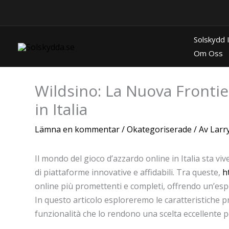
Hoppa
Hem
Okategoriserade
till
innehåll
Solskydd
Om Oss
Wildsino: La Nuova Frontie
in Italia
Lämna en kommentar
/
Okategoriserade
/ Av
Larr
Il mondo del gioco d’azzardo online in Italia sta v
di piattaforme innovative e affidabili. Tra queste,
h
online più promettenti e completi, offrendo un’espe
In questo articolo esploreremo le caratteristiche prin
funzionalità che lo rendono una scelta eccellente p