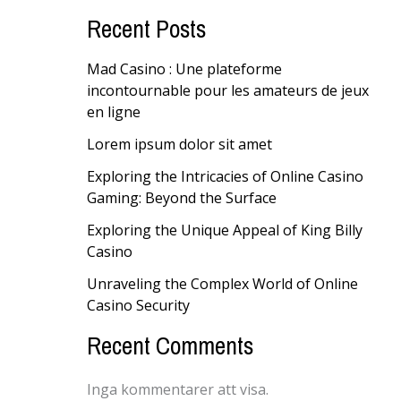
Recent Posts
Mad Casino : Une plateforme
incontournable pour les amateurs de jeux
en ligne
Lorem ipsum dolor sit amet
Exploring the Intricacies of Online Casino
Gaming: Beyond the Surface
Exploring the Unique Appeal of King Billy
Casino
Unraveling the Complex World of Online
Casino Security
Recent Comments
Inga kommentarer att visa.