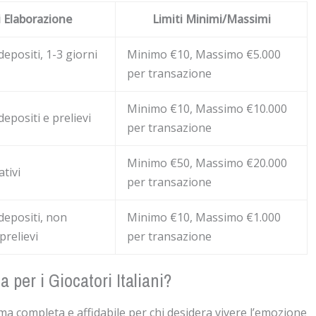
 Elaborazione
Limiti Minimi/Massimi
epositi, 1-3 giorni
Minimo €10, Massimo €5.000
per transazione
Minimo €10, Massimo €10.000
epositi e prelievi
per transazione
Minimo €50, Massimo €20.000
ativi
per transazione
depositi, non
Minimo €10, Massimo €1.000
prelievi
per transazione
 per i Giocatori Italiani?
ma completa e affidabile per chi desidera vivere l’emozione