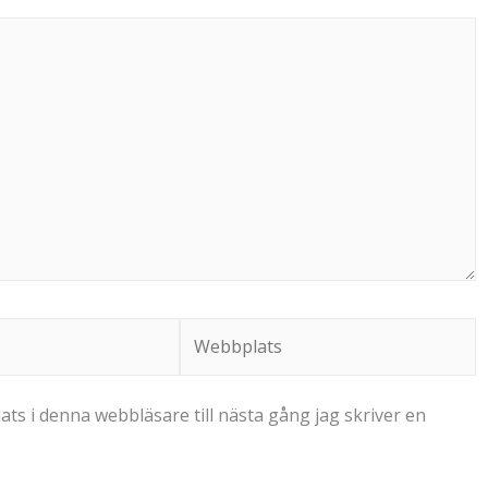
Webbplats
s i denna webbläsare till nästa gång jag skriver en