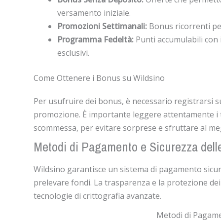
versamento iniziale.
Promozioni Settimanali:
Bonus ricorrenti per
Programma Fedeltà:
Punti accumulabili con 
esclusivi.
Come Ottenere i Bonus su Wildsino
Per usufruire dei bonus, è necessario registrarsi su
promozione. È importante leggere attentamente i term
scommessa, per evitare sorprese e sfruttare al megl
Metodi di Pagamento e Sicurezza dell
Wildsino garantisce un sistema di pagamento sicur
prelevare fondi. La trasparenza e la protezione dei 
tecnologie di crittografia avanzate.
Metodi di Pagame