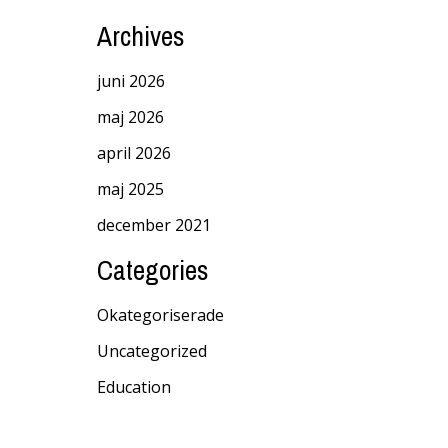
Archives
juni 2026
maj 2026
april 2026
maj 2025
december 2021
Categories
Okategoriserade
Uncategorized
Education