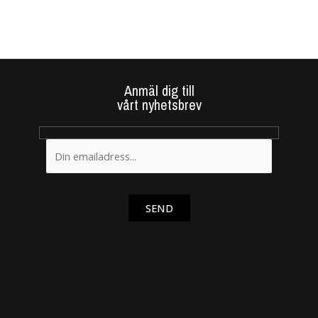
Anmäl dig till
vårt nyhetsbrev
SEND