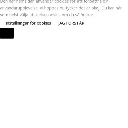
Den här hemsidan använder cookies för att förbättra din
användarupplevelse. Vi hoppas du tycker det är okej. Du kan när
som helst välja att neka cookies om du så önskar.
Inställningar för cookies
JAG FÖRSTÅR