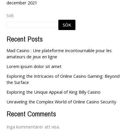
december 2021
Sök
SÖK
Recent Posts
Mad Casino : Une plateforme incontournable pour les
amateurs de jeux en ligne
Lorem ipsum dolor sit amet
Exploring the Intricacies of Online Casino Gaming: Beyond
the Surface
Exploring the Unique Appeal of King Billy Casino
Unraveling the Complex World of Online Casino Security
Recent Comments
Inga kommentarer att visa.