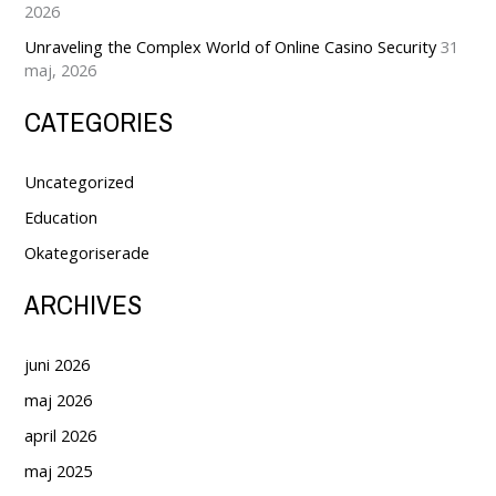
2026
Unraveling the Complex World of Online Casino Security
31
maj, 2026
CATEGORIES
Uncategorized
Education
Okategoriserade
ARCHIVES
juni 2026
maj 2026
april 2026
maj 2025