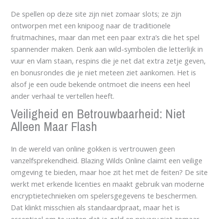
De spellen op deze site zijn niet zomaar slots; ze zijn
ontworpen met een knipoog naar de traditionele
fruitmachines, maar dan met een paar extra’s die het spel
spannender maken. Denk aan wild-symbolen die letterlijk in
vuur en vlam staan, respins die je net dat extra zetje geven,
en bonusrondes die je niet meteen ziet aankomen. Het is
alsof je een oude bekende ontmoet die ineens een heel
ander verhaal te vertellen heeft.
Veiligheid en Betrouwbaarheid: Niet
Alleen Maar Flash
In de wereld van online gokken is vertrouwen geen
vanzelfsprekendheid. Blazing Wilds Online claimt een veilige
omgeving te bieden, maar hoe zit het met de feiten? De site
werkt met erkende licenties en maakt gebruik van moderne
encryptietechnieken om spelersgegevens te beschermen.
Dat klinkt misschien als standaardpraat, maar het is