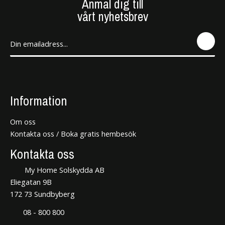
Anmäl dig till
vårt nyhetsbrev
SEN
D
Information
Om oss
Kontakta oss / Boka gratis hembesök
Kontakta oss
My Home Solskydda AB
Eliegatan 9B
172 73 Sundbyberg
08 - 800 800