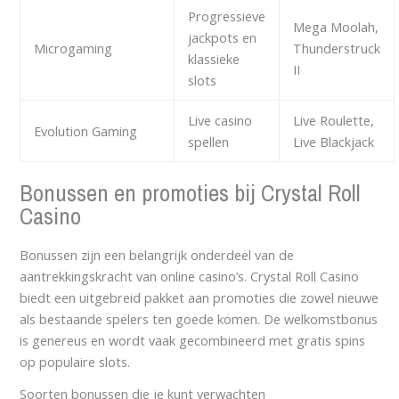
Progressieve
Mega Moolah,
jackpots en
Microgaming
Thunderstruck
klassieke
II
slots
Live casino
Live Roulette,
Evolution Gaming
spellen
Live Blackjack
Bonussen en promoties bij Crystal Roll
Casino
Bonussen zijn een belangrijk onderdeel van de
aantrekkingskracht van online casino’s. Crystal Roll Casino
biedt een uitgebreid pakket aan promoties die zowel nieuwe
als bestaande spelers ten goede komen. De welkomstbonus
is genereus en wordt vaak gecombineerd met gratis spins
op populaire slots.
Soorten bonussen die je kunt verwachten