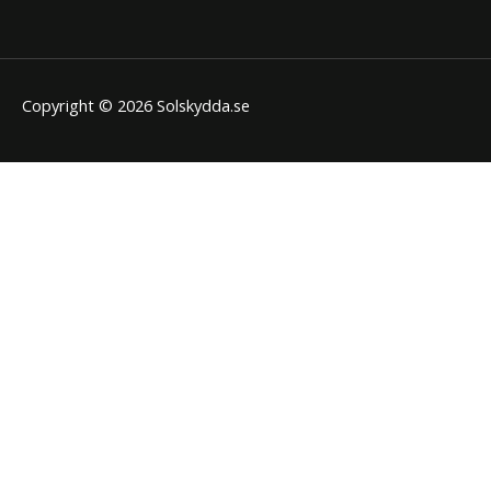
Copyright © 2026 Solskydda.se