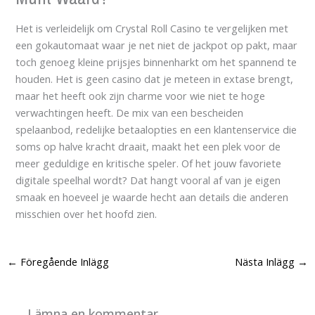
Het is verleidelijk om Crystal Roll Casino te vergelijken met
een gokautomaat waar je net niet de jackpot op pakt, maar
toch genoeg kleine prijsjes binnenharkt om het spannend te
houden. Het is geen casino dat je meteen in extase brengt,
maar het heeft ook zijn charme voor wie niet te hoge
verwachtingen heeft. De mix van een bescheiden
spelaanbod, redelijke betaalopties en een klantenservice die
soms op halve kracht draait, maakt het een plek voor de
meer geduldige en kritische speler. Of het jouw favoriete
digitale speelhal wordt? Dat hangt vooral af van je eigen
smaak en hoeveel je waarde hecht aan details die anderen
misschien over het hoofd zien.
←
Föregående Inlägg
Nästa Inlägg
→
Lämna en kommentar