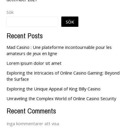
Sök
SÖK
Recent Posts
Mad Casino : Une plateforme incontournable pour les
amateurs de jeux en ligne
Lorem ipsum dolor sit amet
Exploring the Intricacies of Online Casino Gaming: Beyond
the Surface
Exploring the Unique Appeal of King Billy Casino
Unraveling the Complex World of Online Casino Security
Recent Comments
Inga kommentarer att visa.