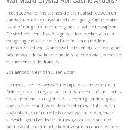
Wat Maakt Crystal Roll Casino Anders?
In een zee van online casino’s die allemaal schreeuwen om
aandacht, probeert Crystal Roll een eigen geluid te maken.
Maar of dat geluid nu echt origineel is, valt te betwijfelen.
De site heeft een strak design dat doet denken aan een
mengeling van klassieke fruitautomaten en moderne
videoslots. Het voelt soms alsof je in een digitale kroeg bent
beland waar de barkeeper net iets te enthousiast is met het
inschenken van de drankjes.
Spelaanbod: Meer dan Alleen Slots?
De meeste spelers verwachten bij een casino vooral een
flinke rij slots, en Crystal Roll stelt daarin niet teleur. Toch is
het aanbod niet zo uitgebreid als sommige andere grote
spelers in de markt. Voor de liefhebbers van tafelspellen
zoals blackjack of roulette is er wel wat te vinden, maar
verwacht geen live dealer extravaganza. Het voelt een
beetje alsof je een kaartje koopt voor een concert waar de