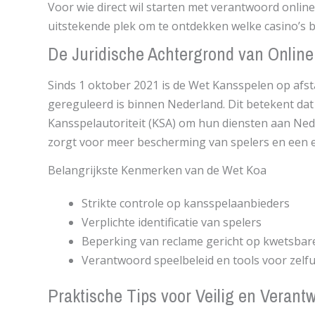
Voor wie direct wil starten met verantwoord onlin
uitstekende plek om te ontdekken welke casino’s b
De Juridische Achtergrond van Onlin
Sinds 1 oktober 2021 is de Wet Kansspelen op afst
gereguleerd is binnen Nederland. Dit betekent d
Kansspelautoriteit (KSA) om hun diensten aan Ne
zorgt voor meer bescherming van spelers en een ee
Belangrijkste Kenmerken van de Wet Koa
Strikte controle op kansspelaanbieders
Verplichte identificatie van spelers
Beperking van reclame gericht op kwetsba
Verantwoord speelbeleid en tools voor zelfui
Praktische Tips voor Veilig en Verant