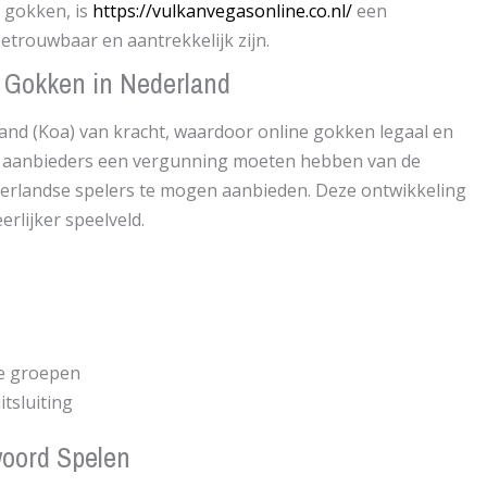
e gokken, is
https://vulkanvegasonline.co.nl/
een
etrouwbaar en aantrekkelijk zijn.
e Gokken in Nederland
and (Koa) van kracht, waardoor online gokken legaal en
at aanbieders een vergunning moeten hebben van de
derlandse spelers te mogen aanbieden. Deze ontwikkeling
rlijker speelveld.
re groepen
tsluiting
woord Spelen