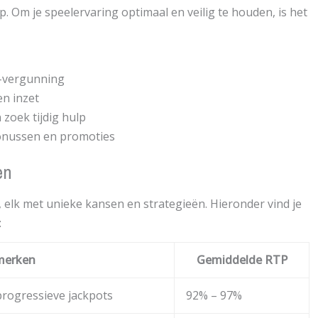
ap. Om je speelervaring optimaal en veilig te houden, is het
A-vergunning
en inzet
zoek tijdig hulp
bonussen en promoties
en
, elk met unieke kansen en strategieën. Hieronder vind je
:
merken
Gemiddelde RTP
progressieve jackpots
92% – 97%