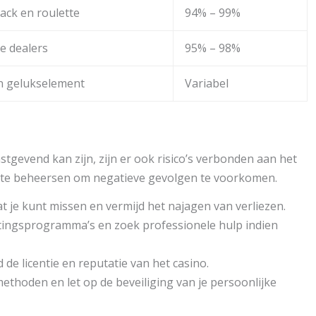
jack en roulette
94% – 99%
te dealers
95% – 98%
en gelukselement
Variabel
gevend kan zijn, zijn er ook risico’s verbonden aan het
n te beheersen om negatieve gevolgen te voorkomen.
t je kunt missen en vermijd het najagen van verliezen.
tingsprogramma’s en zoek professionele hulp indien
d de licentie en reputatie van het casino.
ethoden en let op de beveiliging van je persoonlijke