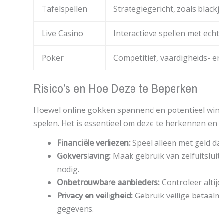
Tafelspellen
Strategiegericht, zoals black
Live Casino
Interactieve spellen met ech
Poker
Competitief, vaardigheids- 
Risico’s en Hoe Deze te Beperken
Hoewel online gokken spannend en potentieel winst
spelen. Het is essentieel om deze te herkennen e
Financiële verliezen:
Speel alleen met geld da
Gokverslaving:
Maak gebruik van zelfuitslui
nodig.
Onbetrouwbare aanbieders:
Controleer altij
Privacy en veiligheid:
Gebruik veilige betaalm
gegevens.