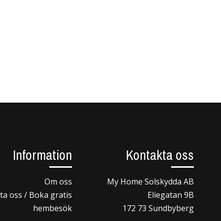
Information
Kontakta oss
Om oss
My Home Solskydda AB
a oss / Boka gratis
Eliegatan 9B
hembesök
172 73 Sundbyberg