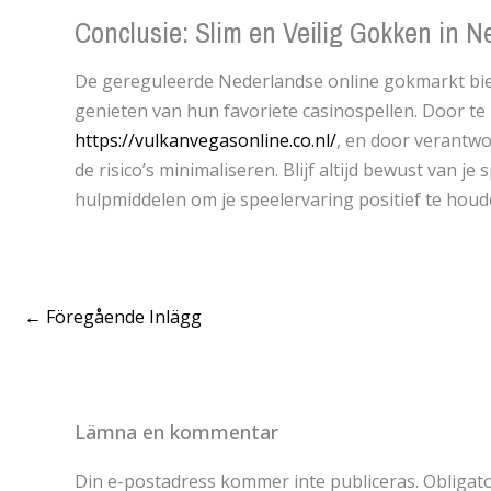
Conclusie: Slim en Veilig Gokken in N
De gereguleerde Nederlandse online gokmarkt bie
genieten van hun favoriete casinospellen. Door te
https://vulkanvegasonline.co.nl/
, en door verantwo
de risico’s minimaliseren. Blijf altijd bewust van 
hulpmiddelen om je speelervaring positief te houd
←
Föregående Inlägg
Lämna en kommentar
Din e-postadress kommer inte publiceras.
Obligato