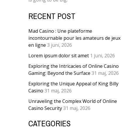
:
RECENT POST
Mad Casino : Une plateforme
incontournable pour les amateurs de jeux
en ligne
3 juni, 2026
Lorem ipsum dolor sit amet
1 juni, 2026
Exploring the Intricacies of Online Casino
Gaming: Beyond the Surface
31 maj, 2026
Exploring the Unique Appeal of King Billy
Casino
31 maj, 2026
Unraveling the Complex World of Online
Casino Security
31 maj, 2026
CATEGORIES