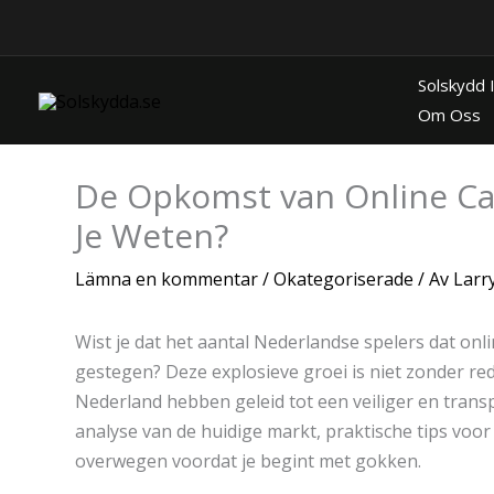
Hoppa
Hem
Okategoriserade
till
innehåll
Solskydd
Om Oss
De Opkomst van Online Ca
Je Weten?
Lämna en kommentar
/
Okategoriserade
/ Av
Larr
Wist je dat het aantal Nederlandse spelers dat onl
gestegen? Deze explosieve groei is niet zonder red
Nederland hebben geleid tot een veiliger en transp
analyse van de huidige markt, praktische tips voor 
overwegen voordat je begint met gokken.