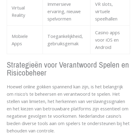
Immersieve
VR slots,
Virtual
ervaring, nieuwe
virtuele
Reality
spelvormen
speelhallen
Casino apps
Mobiele
Toegankelijkheid,
voor iOS en
Apps
gebruiksgemak
Android
Strategieën voor Verantwoord Spelen en
Risicobeheer
Hoewel online gokken spannend kan zijn, is het belangrijk
om risico’s te beheersen en verantwoord te spelen. Het
stellen van limieten, het herkennen van verslavingssignalen
en het kiezen van betrouwbare platforms zijn essentieel om
negatieve gevolgen te voorkomen. Nederlandse casino’s
bieden diverse tools aan om spelers te ondersteunen bij het
behouden van controle.