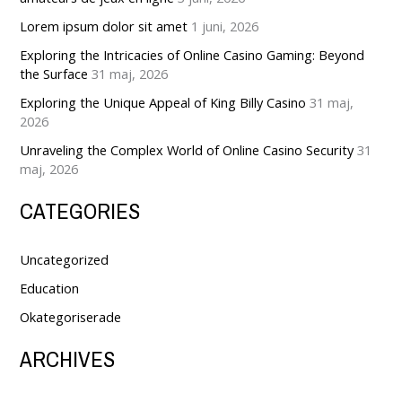
Lorem ipsum dolor sit amet
1 juni, 2026
Exploring the Intricacies of Online Casino Gaming: Beyond
the Surface
31 maj, 2026
Exploring the Unique Appeal of King Billy Casino
31 maj,
2026
Unraveling the Complex World of Online Casino Security
31
maj, 2026
CATEGORIES
Uncategorized
Education
Okategoriserade
ARCHIVES