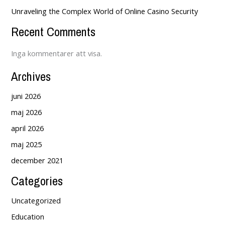
Unraveling the Complex World of Online Casino Security
Recent Comments
Inga kommentarer att visa.
Archives
juni 2026
maj 2026
april 2026
maj 2025
december 2021
Categories
Uncategorized
Education