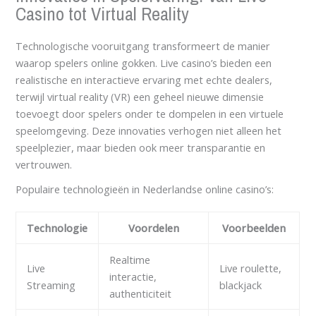
Casino tot Virtual Reality
Technologische vooruitgang transformeert de manier
waarop spelers online gokken. Live casino’s bieden een
realistische en interactieve ervaring met echte dealers,
terwijl virtual reality (VR) een geheel nieuwe dimensie
toevoegt door spelers onder te dompelen in een virtuele
speelomgeving. Deze innovaties verhogen niet alleen het
speelplezier, maar bieden ook meer transparantie en
vertrouwen.
Populaire technologieën in Nederlandse online casino’s:
Technologie
Voordelen
Voorbeelden
Realtime
Live
Live roulette,
interactie,
Streaming
blackjack
authenticiteit