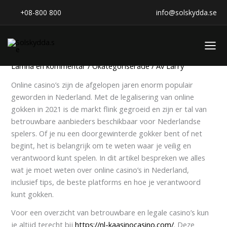
Hoppa
Hem
Okategoriserade
+08-800 800
info@solskydda.se
till
De Ultieme Gids voor Online
innehåll
Casino’s in Nederland
Lämna en kommentar
/
Okategoriserade
/ Av
Larry
Online casino’s zijn de afgelopen jaren enorm populair
geworden in Nederland. Met de legalisering van online
gokken in 2021 is de markt flink gegroeid en zijn er tal van
betrouwbare aanbieders beschikbaar voor Nederlandse
spelers. Of je nu een doorgewinterde gokker bent of net
begint, het is belangrijk om te weten waar je veilig en
verantwoord kunt spelen. In dit artikel bespreken we alles
wat je moet weten over online casino’s in Nederland,
inclusief tips, de beste platforms en hoe je verantwoord
kunt gokken.
Voor een overzicht van betrouwbare en legale casino’s kun
je altijd terecht bij
https://nl-kaasinocasino.com/
. Deze