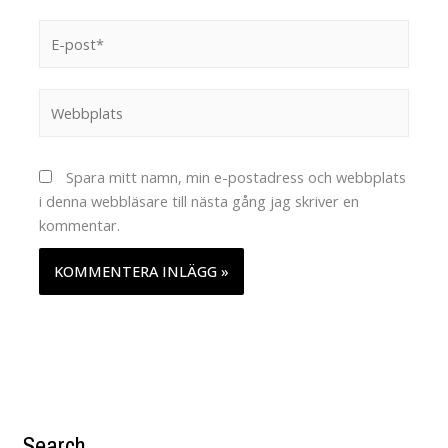
E-
post*
Webbplats
Spara mitt namn, min e-postadress och webbplats
i denna webbläsare till nästa gång jag skriver en
kommentar.
Search