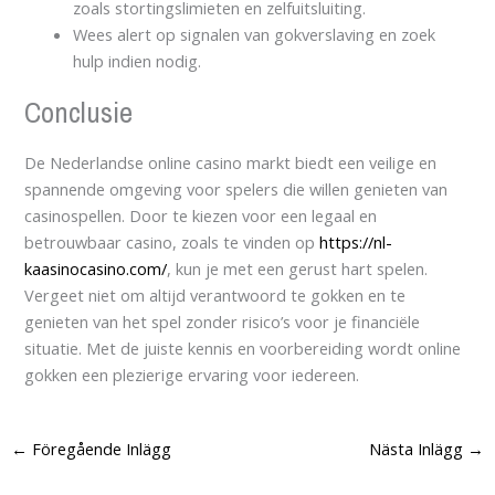
zoals stortingslimieten en zelfuitsluiting.
Wees alert op signalen van gokverslaving en zoek
hulp indien nodig.
Conclusie
De Nederlandse online casino markt biedt een veilige en
spannende omgeving voor spelers die willen genieten van
casinospellen. Door te kiezen voor een legaal en
betrouwbaar casino, zoals te vinden op
https://nl-
kaasinocasino.com/
, kun je met een gerust hart spelen.
Vergeet niet om altijd verantwoord te gokken en te
genieten van het spel zonder risico’s voor je financiële
situatie. Met de juiste kennis en voorbereiding wordt online
gokken een plezierige ervaring voor iedereen.
←
Föregående Inlägg
Nästa Inlägg
→