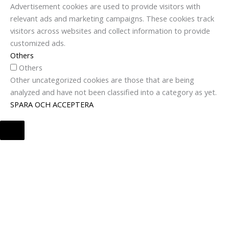
Advertisement cookies are used to provide visitors with
relevant ads and marketing campaigns. These cookies track
visitors across websites and collect information to provide
customized ads.
Others
Others
Other uncategorized cookies are those that are being
analyzed and have not been classified into a category as yet.
SPARA OCH ACCEPTERA