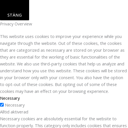
STÄNG
Privacy Overview
This website uses cookies to improve your experience while you
navigate through the website. Out of these cookies, the cookies
that are categorized as necessary are stored on your browser as
they are essential for the working of basic functionalities of the
website. We also use third-party cookies that help us analyze and
understand how you use this website. These cookies will be stored
in your browser only with your consent. You also have the option
to opt-out of these cookies. But opting out of some of these
cookies may have an effect on your browsing experience.
Necessary
Necessary
Alltid aktiverad
Necessary cookies are absolutely essential for the website to
function properly. This category only includes cookies that ensures