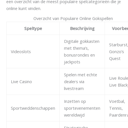
een overzicht van de meest populaire spelcategorieën die je
online kunt vinden.
Overzicht van Populaire Online Gokspellen
Speltype
Beschrijving
Voorbe
Digitale gokkasten
Starburst
met thema’s,
Videoslots
Gonzo’s
bonusrondes en
Quest
jackpots
Spelen met echte
Live Roule
Live Casino
dealers via
Live Black
livestream
Inzetten op
Voetbal,
Sportweddenschappen
sportevenementen
Tennis,
wereldwijd
Paardenr
Strategische