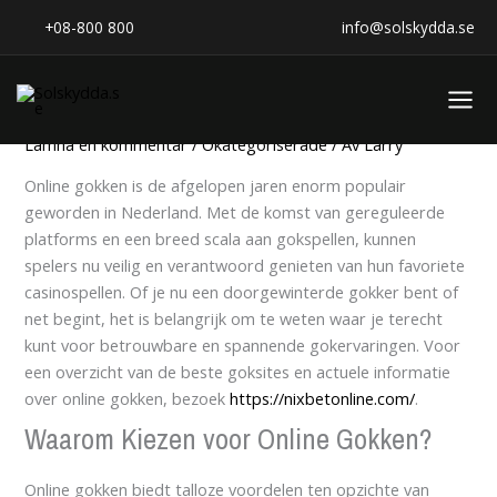
Hoppa
Hem
Okategoriserade
+08-800 800
info@solskydda.se
till
De Ultieme Gids voor Online
innehåll
Gokken in Nederland
Lämna en kommentar
/
Okategoriserade
/ Av
Larry
Online gokken is de afgelopen jaren enorm populair
geworden in Nederland. Met de komst van gereguleerde
platforms en een breed scala aan gokspellen, kunnen
spelers nu veilig en verantwoord genieten van hun favoriete
casinospellen. Of je nu een doorgewinterde gokker bent of
net begint, het is belangrijk om te weten waar je terecht
kunt voor betrouwbare en spannende gokervaringen. Voor
een overzicht van de beste goksites en actuele informatie
over online gokken, bezoek
https://nixbetonline.com/
.
Waarom Kiezen voor Online Gokken?
Online gokken biedt talloze voordelen ten opzichte van