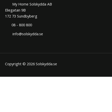
My Home Solskydda AB
Eliegatan 9B
172 73 Sundbyberg
08 - 800 800
info@solskydda.se
Copyright © 2026 Solskydda.se