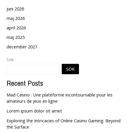
juni 2026
maj 2026
april 2026
maj 2025
december 2021
Sök
SÖK
Recent Posts
Mad Casino : Une plateforme incontournable pour les
amateurs de jeux en ligne
Lorem ipsum dolor sit amet
Exploring the Intricacies of Online Casino Gaming: Beyond
the Surface