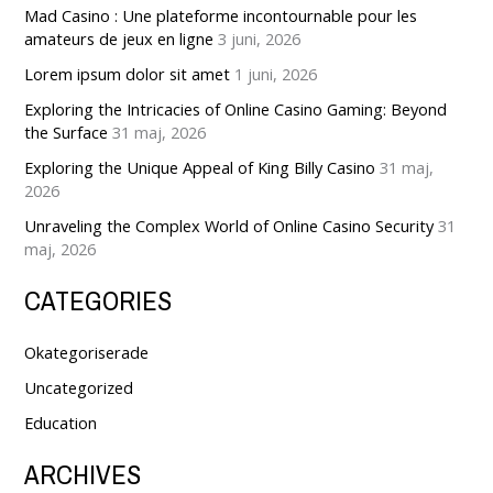
Mad Casino : Une plateforme incontournable pour les
amateurs de jeux en ligne
3 juni, 2026
Lorem ipsum dolor sit amet
1 juni, 2026
Exploring the Intricacies of Online Casino Gaming: Beyond
the Surface
31 maj, 2026
Exploring the Unique Appeal of King Billy Casino
31 maj,
2026
Unraveling the Complex World of Online Casino Security
31
maj, 2026
CATEGORIES
Okategoriserade
Uncategorized
Education
ARCHIVES