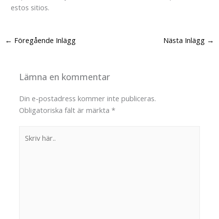
estos sitios.
←
Föregående Inlägg
Nästa Inlägg
→
Lämna en kommentar
Din e-postadress kommer inte publiceras.
Obligatoriska fält är märkta
*
Skriv
här..