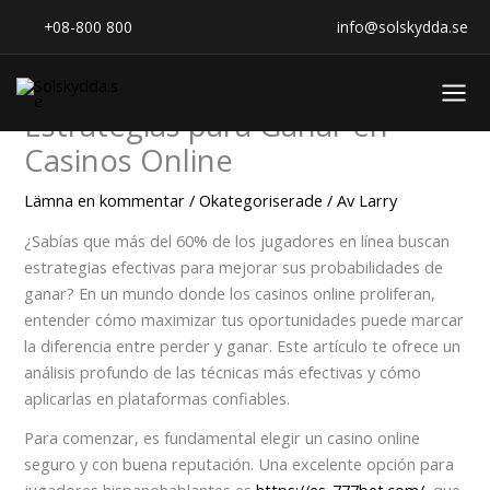
Hoppa
Hem
Okategoriserade
+08-800 800
info@solskydda.se
till
innehåll
Descubre las Mejores
Estrategias para Ganar en
Casinos Online
Lämna en kommentar
/
Okategoriserade
/ Av
Larry
¿Sabías que más del 60% de los jugadores en línea buscan
estrategias efectivas para mejorar sus probabilidades de
ganar? En un mundo donde los casinos online proliferan,
entender cómo maximizar tus oportunidades puede marcar
la diferencia entre perder y ganar. Este artículo te ofrece un
análisis profundo de las técnicas más efectivas y cómo
aplicarlas en plataformas confiables.
Para comenzar, es fundamental elegir un casino online
seguro y con buena reputación. Una excelente opción para