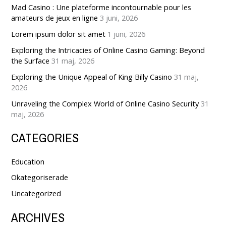
Mad Casino : Une plateforme incontournable pour les
amateurs de jeux en ligne
3 juni, 2026
Lorem ipsum dolor sit amet
1 juni, 2026
Exploring the Intricacies of Online Casino Gaming: Beyond
the Surface
31 maj, 2026
Exploring the Unique Appeal of King Billy Casino
31 maj,
2026
Unraveling the Complex World of Online Casino Security
31
maj, 2026
CATEGORIES
Education
Okategoriserade
Uncategorized
ARCHIVES