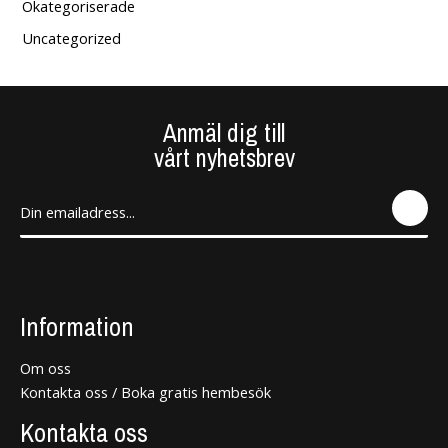
Okategoriserade
Uncategorized
Anmäl dig till
vårt nyhetsbrev
SEN
D
Information
Om oss
Kontakta oss / Boka gratis hembesök
Kontakta oss