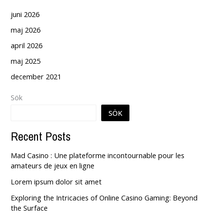
juni 2026
maj 2026
april 2026
maj 2025
december 2021
Sök
SÖK
Recent Posts
Mad Casino : Une plateforme incontournable pour les
amateurs de jeux en ligne
Lorem ipsum dolor sit amet
Exploring the Intricacies of Online Casino Gaming: Beyond
the Surface