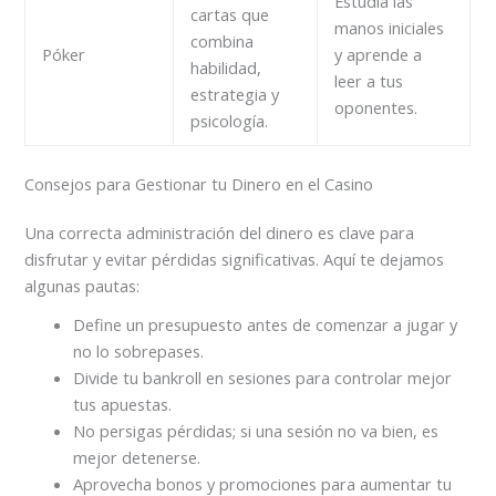
Estudia las
cartas que
manos iniciales
combina
Póker
y aprende a
habilidad,
leer a tus
estrategia y
oponentes.
psicología.
Consejos para Gestionar tu Dinero en el Casino
Una correcta administración del dinero es clave para
disfrutar y evitar pérdidas significativas. Aquí te dejamos
algunas pautas:
Define un presupuesto antes de comenzar a jugar y
no lo sobrepases.
Divide tu bankroll en sesiones para controlar mejor
tus apuestas.
No persigas pérdidas; si una sesión no va bien, es
mejor detenerse.
Aprovecha bonos y promociones para aumentar tu