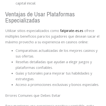
capital inicial.
Ventajas de Usar Plataformas
Especializadas
Utilizar sitios especializados como
fatpirate-es.es
ofrece
múltiples beneficios para los jugadores que desean sacar el
máximo provecho a su experiencia en casinos online:
Comparativas actualizadas de los mejores casinos y
sus ofertas.
Reseñas detalladas que ayudan a elegir juegos y
plataformas confiables.
Guías y tutoriales para mejorar tus habilidades y
estrategias.
Acceso a promociones exclusivas y bonos especiales.
Errores Comunes que Debes Evitar
Para mantener una experiencia positiva y rentable, evita