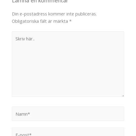
Lämna en kommentar
Din e-postadress kommer inte publiceras.
Obligatoriska fält är märkta
*
Skriv
här..
Namn*
E-