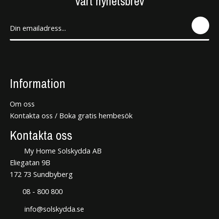
vårt nyhetsbrev
SEN
D
Information
Om oss
Kontakta oss / Boka gratis hembesök
Kontakta oss
My Home Solskydda AB
Eliegatan 9B
172 73 Sundbyberg
08 - 800 800
info@solskydda.se