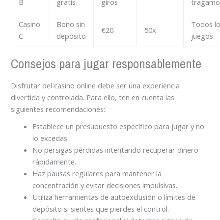
B
gratis
giros
tragamo
Casino
Bono sin
Todos l
€20
50x
C
depósito
juegos
Consejos para jugar responsablemente
Disfrutar del casino online debe ser una experiencia
divertida y controlada. Para ello, ten en cuenta las
siguientes recomendaciones:
Establece un presupuesto específico para jugar y no
lo excedas.
No persigas pérdidas intentando recuperar dinero
rápidamente.
Haz pausas regulares para mantener la
concentración y evitar decisiones impulsivas.
Utiliza herramientas de autoexclusión o límites de
depósito si sientes que pierdes el control.