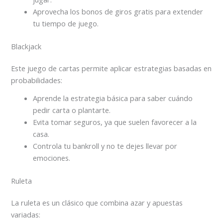
Aprovecha los bonos de giros gratis para extender
tu tiempo de juego.
Blackjack
Este juego de cartas permite aplicar estrategias basadas en
probabilidades:
Aprende la estrategia básica para saber cuándo
pedir carta o plantarte.
Evita tomar seguros, ya que suelen favorecer a la
casa.
Controla tu bankroll y no te dejes llevar por
emociones.
Ruleta
La ruleta es un clásico que combina azar y apuestas
variadas: