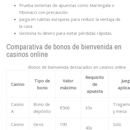
Prueba sistemas de apuestas como Martingala o
Fibonacci con precaución.
Juega en ruletas europeas para reducir la ventaja de
la casa.
Gestiona tu dinero para evitar pérdidas rápidas.
Comparativa de bonos de bienvenida en
casinos online
Bonos de bienvenida destacados en casinos online
Requisito
Tipo de
Valor
Jue
Casino
de
bono
máximo
aplica
apuesta
Casino
Bono de
Tragam
€500
35x
A
depósito
y mesa
Casino
Giros
100
Solo
40x