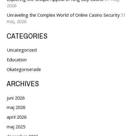
2026
Unraveling the Complex World of Online Casino Security
31
maj, 2026
CATEGORIES
Uncategorized
Education
Okategoriserade
ARCHIVES
juni 2026
maj 2026
april 2026
maj 2025