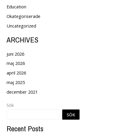
Education
Okategoriserade
Uncategorized
ARCHIVES
juni 2026
maj 2026
april 2026
maj 2025
december 2021
Sök
SÖK
Recent Posts