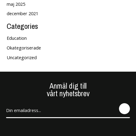
maj 2025
december 2021
Categories
Education
Okategoriserade
Uncategorized
Anmäl dig till
vårt nyhetsbrev
SEN
D