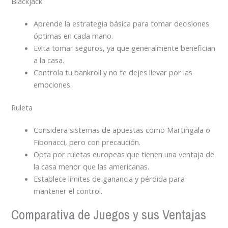
Blackjack
Aprende la estrategia básica para tomar decisiones
óptimas en cada mano.
Evita tomar seguros, ya que generalmente benefician
a la casa.
Controla tu bankroll y no te dejes llevar por las
emociones.
Ruleta
Considera sistemas de apuestas como Martingala o
Fibonacci, pero con precaución.
Opta por ruletas europeas que tienen una ventaja de
la casa menor que las americanas.
Establece límites de ganancia y pérdida para
mantener el control.
Comparativa de Juegos y sus Ventajas