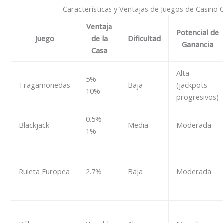
Características y Ventajas de Juegos de Casino 
Ventaja
Potencial de
Juego
de la
Dificultad
Ganancia
Casa
Alta
5% –
Tragamonedas
Baja
(jackpots
10%
progresivos)
0.5% –
Blackjack
Media
Moderada
1%
Ruleta Europea
2.7%
Baja
Moderada