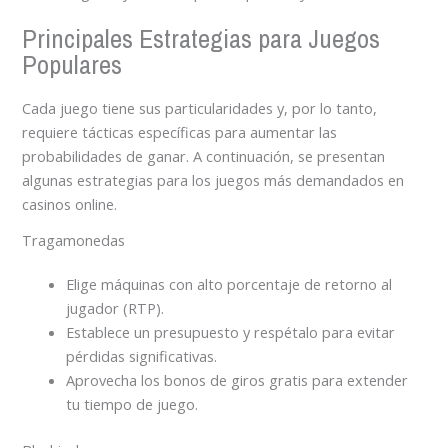
Principales Estrategias para Juegos
Populares
Cada juego tiene sus particularidades y, por lo tanto,
requiere tácticas específicas para aumentar las
probabilidades de ganar. A continuación, se presentan
algunas estrategias para los juegos más demandados en
casinos online.
Tragamonedas
Elige máquinas con alto porcentaje de retorno al
jugador (RTP).
Establece un presupuesto y respétalo para evitar
pérdidas significativas.
Aprovecha los bonos de giros gratis para extender
tu tiempo de juego.