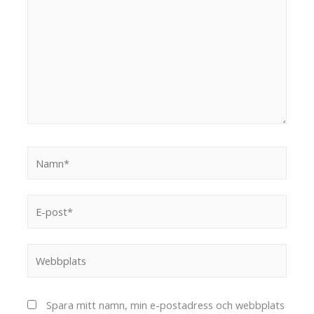
Namn*
E-
post*
Webbplats
Spara mitt namn, min e-postadress och webbplats