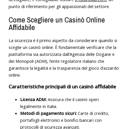
punto di riferimento per gli appassionati del settore.
Come Scegliere un Casinò Online
Affidabile
La sicurezza è il primo aspetto da considerare quando si
sceglie un casinò online. È fondamentale verificare che la
piattaforma sia autorizzata dall’Agenzia delle Dogane e
dei Monopoli (ADM), l’ente regolatore italiano che
garantisce la legalità e la trasparenza del gioco d’azzardo
online.
Caratteristiche principali di un casinò affidabile
Licenza ADM:
Assicura che il casinò operi
legalmente in Italia.
Metodi di pagamento sicuri:
Carte di credito,
portafogli elettronici e bonifici bancari con
protocolli di sicurezza avanzati.