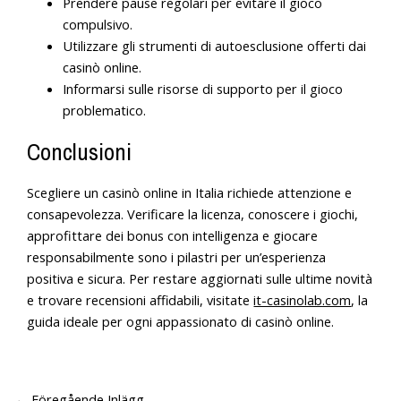
Prendere pause regolari per evitare il gioco
compulsivo.
Utilizzare gli strumenti di autoesclusione offerti dai
casinò online.
Informarsi sulle risorse di supporto per il gioco
problematico.
Conclusioni
Scegliere un casinò online in Italia richiede attenzione e
consapevolezza. Verificare la licenza, conoscere i giochi,
approfittare dei bonus con intelligenza e giocare
responsabilmente sono i pilastri per un’esperienza
positiva e sicura. Per restare aggiornati sulle ultime novità
e trovare recensioni affidabili, visitate
it-casinolab.com
, la
guida ideale per ogni appassionato di casinò online.
←
Föregående Inlägg