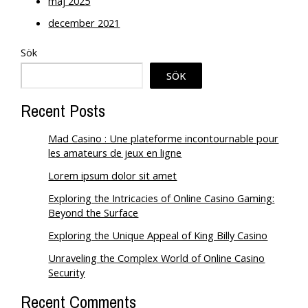
maj 2025
december 2021
Sök
SÖK
Recent Posts
Mad Casino : Une plateforme incontournable pour
les amateurs de jeux en ligne
Lorem ipsum dolor sit amet
Exploring the Intricacies of Online Casino Gaming:
Beyond the Surface
Exploring the Unique Appeal of King Billy Casino
Unraveling the Complex World of Online Casino
Security
Recent Comments