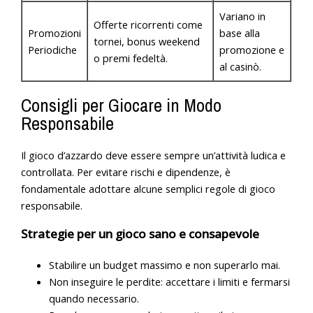
Variano in
Offerte ricorrenti come
Promozioni
base alla
tornei, bonus weekend
Periodiche
promozione e
o premi fedeltà.
al casinò.
Consigli per Giocare in Modo
Responsabile
Il gioco d’azzardo deve essere sempre un’attività ludica e
controllata. Per evitare rischi e dipendenze, è
fondamentale adottare alcune semplici regole di gioco
responsabile.
Strategie per un gioco sano e consapevole
Stabilire un budget massimo e non superarlo mai.
Non inseguire le perdite: accettare i limiti e fermarsi
quando necessario.