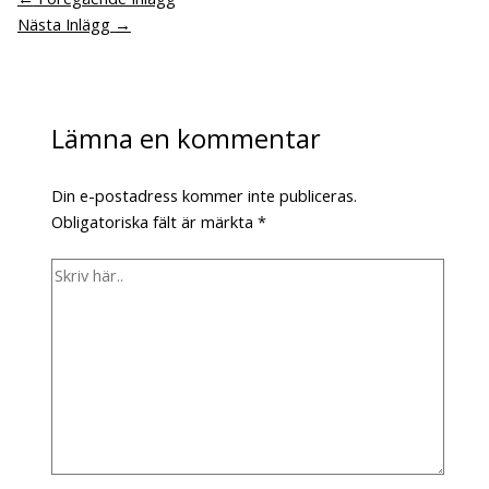
Nästa Inlägg
→
Lämna en kommentar
Din e-postadress kommer inte publiceras.
Obligatoriska fält är märkta
*
Skriv
här..