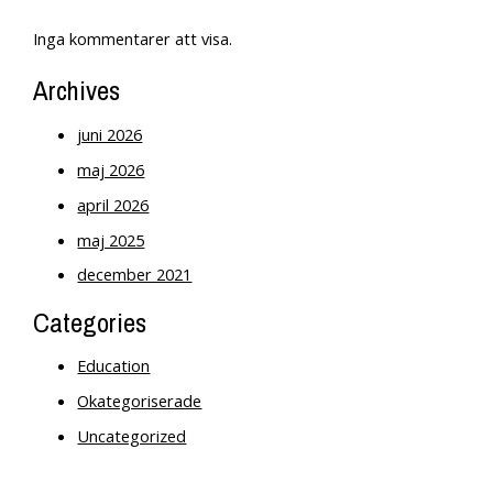
Inga kommentarer att visa.
Archives
juni 2026
maj 2026
april 2026
maj 2025
december 2021
Categories
Education
Okategoriserade
Uncategorized