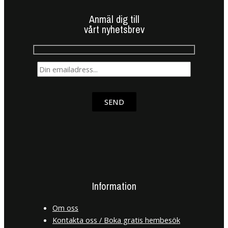
Anmäl dig till
vårt nyhetsbrev
SEND
Information
Om oss
Kontakta oss / Boka gratis hembesök