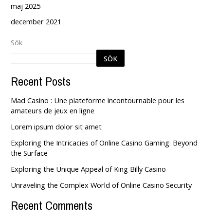
maj 2025
december 2021
Sök
SÖK
Recent Posts
Mad Casino : Une plateforme incontournable pour les
amateurs de jeux en ligne
Lorem ipsum dolor sit amet
Exploring the Intricacies of Online Casino Gaming: Beyond
the Surface
Exploring the Unique Appeal of King Billy Casino
Unraveling the Complex World of Online Casino Security
Recent Comments