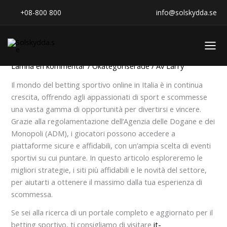
Hoppa
Hem
Okategoriserade
+08-800 800
info@solskydda.se
till
Guida Completa al Betting
innehåll
Sportivo Online in Italia
Lämna en kommentar
/
Okategoriserade
/ Av
Larry
Il mondo del betting sportivo online in Italia è in continua
crescita, offrendo agli appassionati di sport e scommesse
una vasta gamma di opportunità per divertirsi e vincere.
Grazie alla regolamentazione dell’Agenzia delle Dogane e dei
Monopoli (ADM), i giocatori possono accedere a
piattaforme sicure e affidabili, con un’ampia scelta di eventi
sportivi su cui puntare. In questo articolo esploreremo le
migliori strategie, i siti più affidabili e le novità del settore,
per aiutarti a ottenere il massimo dalla tua esperienza di
scommessa.
Se sei alla ricerca di un portale completo e aggiornato per il
betting sportivo, ti consigliamo di visitare
it-