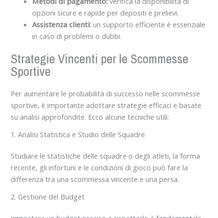
Metodi di pagamento:
verifica la disponibilità di
opzioni sicure e rapide per depositi e prelievi.
Assistenza clienti:
un supporto efficiente è essenziale
in caso di problemi o dubbi.
Strategie Vincenti per le Scommesse
Sportive
Per aumentare le probabilità di successo nelle scommesse
sportive, è importante adottare strategie efficaci e basate
su analisi approfondite. Ecco alcune tecniche utili:
1. Analisi Statistica e Studio delle Squadre
Studiare le statistiche delle squadre o degli atleti, la forma
recente, gli infortuni e le condizioni di gioco può fare la
differenza tra una scommessa vincente e una persa.
2. Gestione del Budget
Impostare un budget preciso e rispettarlo è fondamentale