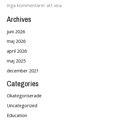
Inga kommentarer att visa.
Archives
juni 2026
maj 2026
april 2026
maj 2025
december 2021
Categories
Okategoriserade
Uncategorized
Education