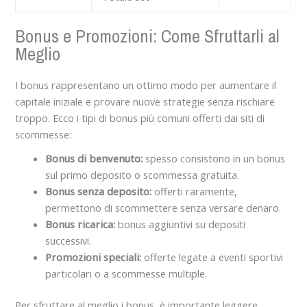
Bonus e Promozioni: Come Sfruttarli al
Meglio
I bonus rappresentano un ottimo modo per aumentare il
capitale iniziale e provare nuove strategie senza rischiare
troppo. Ecco i tipi di bonus più comuni offerti dai siti di
scommesse:
Bonus di benvenuto:
spesso consistono in un bonus
sul primo deposito o scommessa gratuita.
Bonus senza deposito:
offerti raramente,
permettono di scommettere senza versare denaro.
Bonus ricarica:
bonus aggiuntivi su depositi
successivi.
Promozioni speciali:
offerte legate a eventi sportivi
particolari o a scommesse multiple.
Per sfruttare al meglio i bonus, è importante leggere