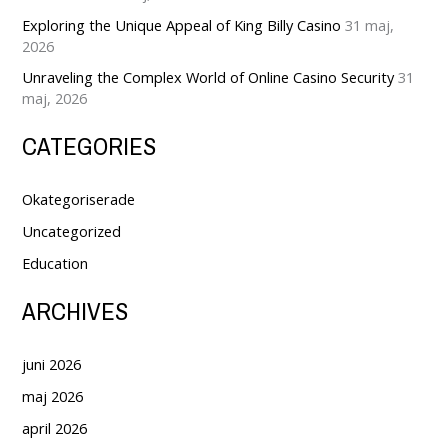
Exploring the Unique Appeal of King Billy Casino
31 maj,
2026
Unraveling the Complex World of Online Casino Security
31
maj, 2026
CATEGORIES
Okategoriserade
Uncategorized
Education
ARCHIVES
juni 2026
maj 2026
april 2026