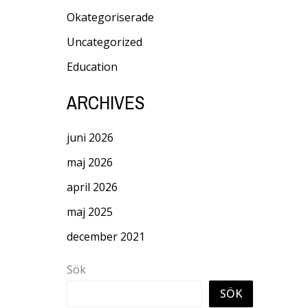
Okategoriserade
Uncategorized
Education
ARCHIVES
juni 2026
maj 2026
april 2026
maj 2025
december 2021
Sök
SÖK