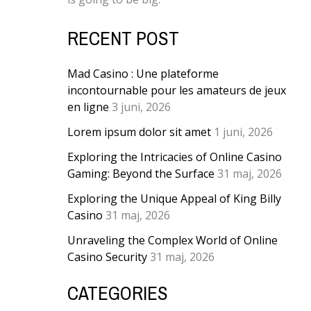
:
RECENT POST
Mad Casino : Une plateforme
incontournable pour les amateurs de jeux
en ligne
3 juni, 2026
Lorem ipsum dolor sit amet
1 juni, 2026
Exploring the Intricacies of Online Casino
Gaming: Beyond the Surface
31 maj, 2026
Exploring the Unique Appeal of King Billy
Casino
31 maj, 2026
Unraveling the Complex World of Online
Casino Security
31 maj, 2026
CATEGORIES