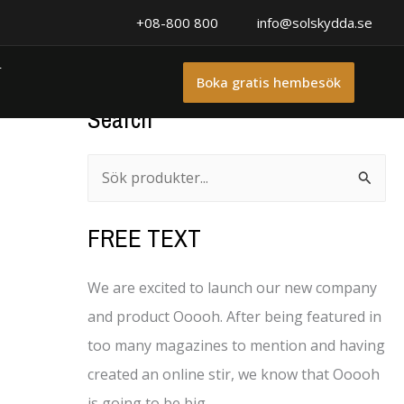
+08-800 800
info@solskydda.se
r
Boka gratis hembesök
Search
S
ö
FREE TEXT
k
e
We are excited to launch our new company
f
and product Ooooh. After being featured in
t
too many magazines to mention and having
e
created an online stir, we know that Ooooh
r
is going to be big.