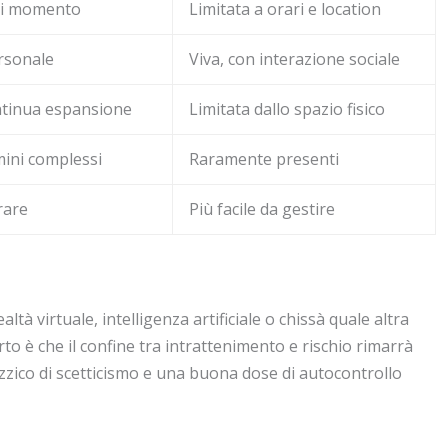
si momento
Limitata a orari e location
rsonale
Viva, con interazione sociale
ntinua espansione
Limitata dallo spazio fisico
mini complessi
Raramente presenti
rare
Più facile da gestire
ltà virtuale, intelligenza artificiale o chissà quale altra
erto è che il confine tra intrattenimento e rischio rimarrà
izzico di scetticismo e una buona dose di autocontrollo