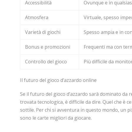
Accessibilità
Ovunque e in qualsia
Atmosfera
Virtuale, spesso impe
Varietà di giochi
Spesso ampia e in co
Bonus e promozioni
Frequenti ma con ter
Controllo del gioco
Più difficile da monito
Il futuro del gioco d’azzardo online
Se il futuro del gioco d’azzardo sarà dominato da rea
trovata tecnologica, è difficile da dire. Quel che è c
sottile. Per chi si avventura in questo mondo, un p
sono le carte migliori da giocare.