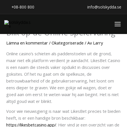
Hoppa
Hem
Okategoriserade
+08-800 800
info@solskydda.se
till
innehåll
LikesBet Casino: Een Kritische
Blik op de Online Spelervaring
Lämna en kommentar
/
Okategoriserade
/ Av
Larry
Online casino’s schieten als paddenstoelen uit de grond,
maar niet elk platform verdient je aandacht. LikesBet Casino
is een naam die steeds vaker opduikt in discussies over
goksites. Of het nu gaat om de spelkeuze, de
betrouwbaarheid of de gebruikerservaring, het loont om
eens dieper te graven. Wie een gokje wil wagen, doet er
goed aan om eerst te weten waar hij aan begint. Het is niet
altijd goud wat er blinkt.
Voor wie nieuwsgierig is naar wat LikesBet precies te bieden
heeft, is er een handige bron beschikbaar:
https://likesbetcasino.app/
. Hier vind je een overzicht van de