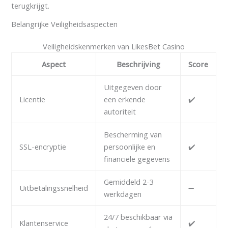
terugkrijgt.
Belangrijke Veiligheidsaspecten
Veiligheidskenmerken van LikesBet Casino
Aspect
Beschrijving
Score
Uitgegeven door
Licentie
een erkende
✔️
autoriteit
Bescherming van
SSL-encryptie
persoonlijke en
✔️
financiële gegevens
Gemiddeld 2-3
Uitbetalingssnelheid
➖
werkdagen
24/7 beschikbaar via
Klantenservice
✔️