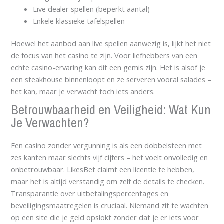
Live dealer spellen (beperkt aantal)
Enkele klassieke tafelspellen
Hoewel het aanbod aan live spellen aanwezig is, lijkt het niet
de focus van het casino te zijn. Voor liefhebbers van een
echte casino-ervaring kan dit een gemis zijn. Het is alsof je
een steakhouse binnenloopt en ze serveren vooral salades –
het kan, maar je verwacht toch iets anders.
Betrouwbaarheid en Veiligheid: Wat Kun
Je Verwachten?
Een casino zonder vergunning is als een dobbelsteen met
zes kanten maar slechts vijf cijfers – het voelt onvolledig en
onbetrouwbaar. LikesBet claimt een licentie te hebben,
maar het is altijd verstandig om zelf de details te checken.
Transparantie over uitbetalingspercentages en
beveiligingsmaatregelen is cruciaal. Niemand zit te wachten
op een site die je geld opslokt zonder dat je er iets voor