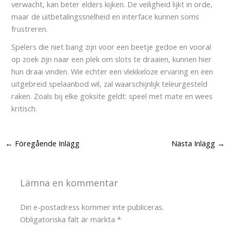
verwacht, kan beter elders kijken. De veiligheid lijkt in orde,
maar de uitbetalingssnelheid en interface kunnen soms
frustreren.
Spelers die niet bang zijn voor een beetje gedoe en vooral
op zoek zijn naar een plek om slots te draaien, kunnen hier
hun draai vinden. Wie echter een vlekkeloze ervaring en een
uitgebreid spelaanbod wil, zal waarschijnlijk teleurgesteld
raken. Zoals bij elke goksite geldt: speel met mate en wees
kritisch.
←
Föregående Inlägg
Nästa Inlägg
→
Lämna en kommentar
Din e-postadress kommer inte publiceras.
Obligatoriska fält är märkta
*