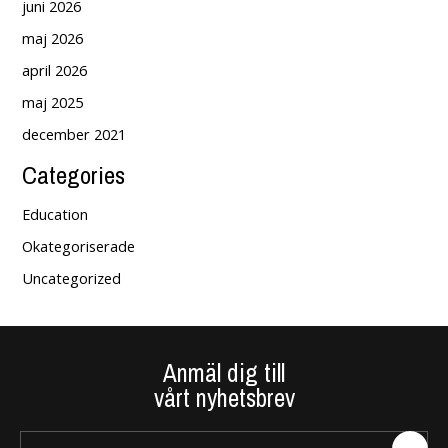
juni 2026
maj 2026
april 2026
maj 2025
december 2021
Categories
Education
Okategoriserade
Uncategorized
Anmäl dig till
vårt nyhetsbrev
SEN