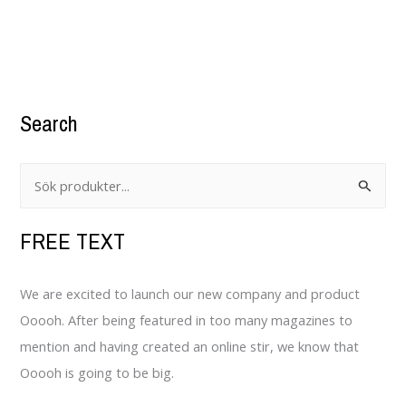
Search
S
ö
FREE TEXT
k
e
f
We are excited to launch our new company and product
t
Ooooh. After being featured in too many magazines to
e
mention and having created an online stir, we know that
r
Ooooh is going to be big.
: