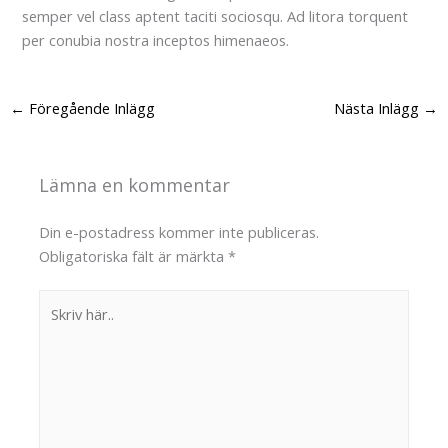
semper vel class aptent taciti sociosqu. Ad litora torquent
per conubia nostra inceptos himenaeos.
←
Föregående Inlägg
Nästa Inlägg
→
Lämna en kommentar
Din e-postadress kommer inte publiceras.
Obligatoriska fält är märkta
*
Skriv
här..