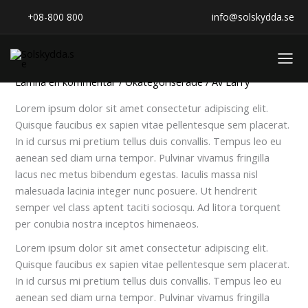
Hoppa
Hem
Okategoriserade
+08-800 800
info@solskydda.se
till
innehåll
Lorem ipsum dolor sit amet
Lämna en kommentar
/
Okategoriserade
/ Av
Larry
Lorem ipsum dolor sit amet consectetur adipiscing elit.
Quisque faucibus ex sapien vitae pellentesque sem placerat.
In id cursus mi pretium tellus duis convallis. Tempus leo eu
aenean sed diam urna tempor. Pulvinar vivamus fringilla
lacus nec metus bibendum egestas. Iaculis massa nisl
malesuada lacinia integer nunc posuere. Ut hendrerit
semper vel class aptent taciti sociosqu. Ad litora torquent
per conubia nostra inceptos himenaeos.
Lorem ipsum dolor sit amet consectetur adipiscing elit.
Quisque faucibus ex sapien vitae pellentesque sem placerat.
In id cursus mi pretium tellus duis convallis. Tempus leo eu
aenean sed diam urna tempor. Pulvinar vivamus fringilla