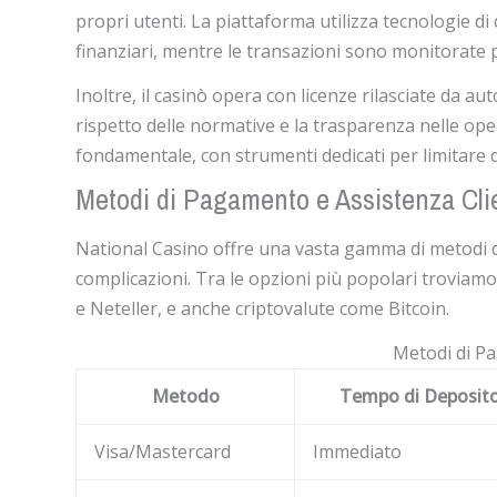
propri utenti. La piattaforma utilizza tecnologie di
finanziari, mentre le transazioni sono monitorate p
Inoltre, il casinò opera con licenze rilasciate da aut
rispetto delle normative e la trasparenza nelle oper
fondamentale, con strumenti dedicati per limitare d
Metodi di Pagamento e Assistenza Cli
National Casino offre una vasta gamma di metodi di
complicazioni. Tra le opzioni più popolari troviamo 
e Neteller, e anche criptovalute come Bitcoin.
Metodi di P
Metodo
Tempo di Deposit
Visa/Mastercard
Immediato