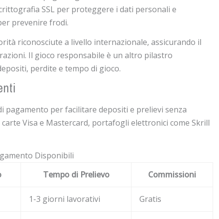
 crittografia SSL per proteggere i dati personali e
er prevenire frodi.
orità riconosciute a livello internazionale, assicurando il
azioni. Il gioco responsabile è un altro pilastro
epositi, perdite e tempo di gioco.
enti
 pagamento per facilitare depositi e prelievi senza
carte Visa e Mastercard, portafogli elettronici come Skrill
agamento Disponibili
o
Tempo di Prelievo
Commissioni
1-3 giorni lavorativi
Gratis