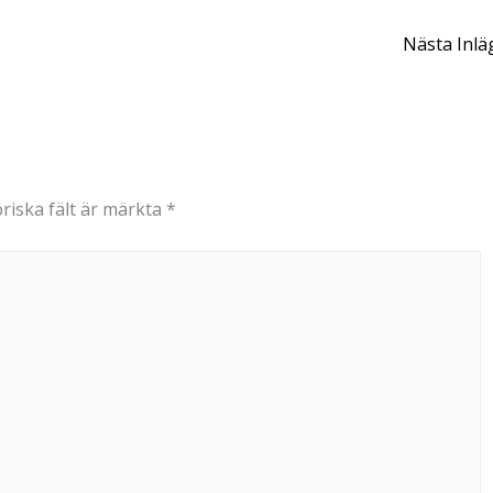
Nästa Inl
riska fält är märkta
*