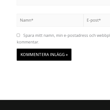
Namn*
E-
post*
Spara mitt namn, min e-postadress och webbplat
kommentar.