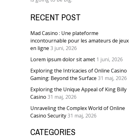
:
RECENT POST
Mad Casino : Une plateforme
incontournable pour les amateurs de jeux
en ligne
3 juni, 2026
Lorem ipsum dolor sit amet
1 juni, 2026
Exploring the Intricacies of Online Casino
Gaming: Beyond the Surface
31 maj, 2026
Exploring the Unique Appeal of King Billy
Casino
31 maj, 2026
Unraveling the Complex World of Online
Casino Security
31 maj, 2026
CATEGORIES