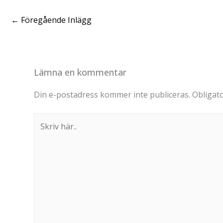
←
Föregående Inlägg
Lämna en kommentar
Din e-postadress kommer inte publiceras.
Obligato
Skriv
här..