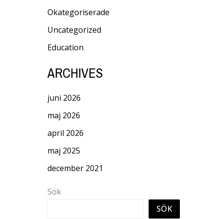
Okategoriserade
Uncategorized
Education
ARCHIVES
juni 2026
maj 2026
april 2026
maj 2025
december 2021
Sök
SÖK