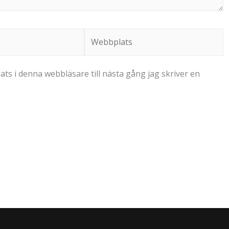
Webbplats
s i denna webbläsare till nästa gång jag skriver en