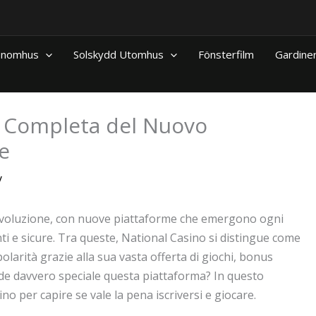
 Inomhus
Solskydd Utomhus
Fönsterfilm
Gardine
si Completa del Nuovo
e
y
 evoluzione, con nuove piattaforme che emergono ogni
i e sicure. Tra queste, National Casino si distingue come
rità grazie alla sua vasta offerta di giochi, bonus
ende davvero speciale questa piattaforma? In questo
o per capire se vale la pena iscriversi e giocare.