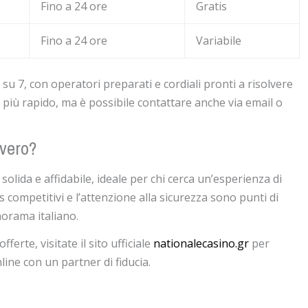
Fino a 24 ore
Gratis
Fino a 24 ore
Variabile
ni su 7, con operatori preparati e cordiali pronti a risolvere
e più rapido, ma è possibile contattare anche via email o
vvero?
lida e affidabile, ideale per chi cerca un’esperienza di
s competitivi e l’attenzione alla sicurezza sono punti di
norama italiano.
ferte, visitate il sito ufficiale
nationalecasino.gr
per
ine con un partner di fiducia.