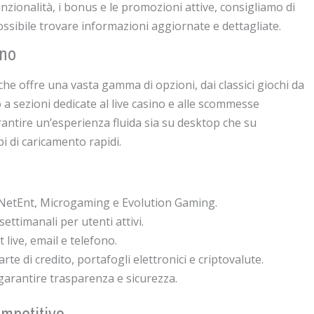
nzionalità, i bonus e le promozioni attive, consigliamo di
ossibile trovare informazioni aggiornate e dettagliate.
ino
he offre una vasta gamma di opzioni, dai classici giochi da
 a sezioni dedicate al live casino e alle scommesse
rantire un’esperienza fluida sia su desktop che su
pi di caricamento rapidi.
e NetEnt, Microgaming e Evolution Gaming.
ttimanali per utenti attivi.
 live, email e telefono.
rte di credito, portafogli elettronici e criptovalute.
garantire trasparenza e sicurezza.
mpetitivo