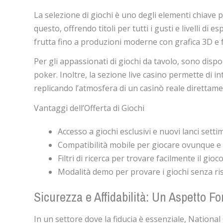
La selezione di giochi è uno degli elementi chiave p
questo, offrendo titoli per tutti i gusti e livelli di
frutta fino a produzioni moderne con grafica 3D e 
Per gli appassionati di giochi da tavolo, sono dispo
poker. Inoltre, la sezione live casino permette di i
replicando l’atmosfera di un casinò reale direttame
Vantaggi dell’Offerta di Giochi
Accesso a giochi esclusivi e nuovi lanci settim
Compatibilità mobile per giocare ovunque e
Filtri di ricerca per trovare facilmente il gioc
Modalità demo per provare i giochi senza ri
Sicurezza e Affidabilità: Un Aspetto 
In un settore dove la fiducia è essenziale, Nationa