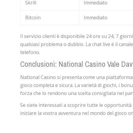
Skrill
Immediato
Bitcoin
Immediato
Il servizio clienti è disponibile 24 ore su 24, 7 gior
qualsiasi problema o dubbio. La chat live è il canal
telefono.
Conclusioni: National Casino Vale Da
National Casino si presenta come una piattaforma so
gioco completa e sicura. La varietà di giochi, i bonu
forza che lo rendono una scelta consigliata nel pa
Se siete interessati a scoprire tutte le opportunità of
iniziare la vostra avventura nel mondo del gioco onl