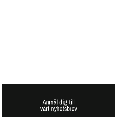
Anmäl dig till
vårt nyhetsbrev