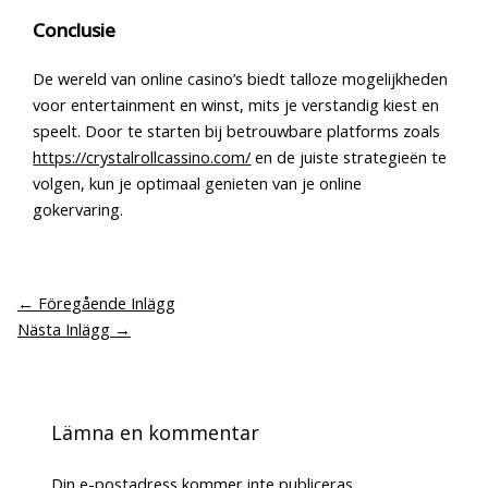
Conclusie
De wereld van online casino’s biedt talloze mogelijkheden
voor entertainment en winst, mits je verstandig kiest en
speelt. Door te starten bij betrouwbare platforms zoals
https://crystalrollcassino.com/
en de juiste strategieën te
volgen, kun je optimaal genieten van je online
gokervaring.
←
Föregående Inlägg
Nästa Inlägg
→
Lämna en kommentar
Din e-postadress kommer inte publiceras.