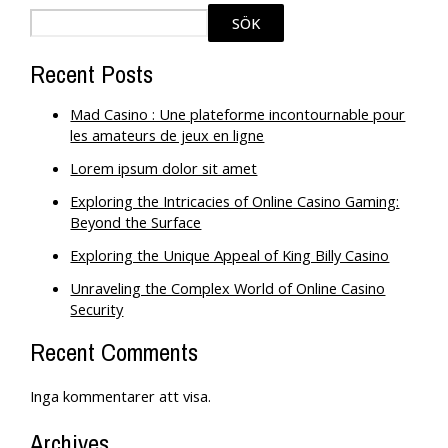
SÖK
Recent Posts
Mad Casino : Une plateforme incontournable pour
les amateurs de jeux en ligne
Lorem ipsum dolor sit amet
Exploring the Intricacies of Online Casino Gaming:
Beyond the Surface
Exploring the Unique Appeal of King Billy Casino
Unraveling the Complex World of Online Casino
Security
Recent Comments
Inga kommentarer att visa.
Archives