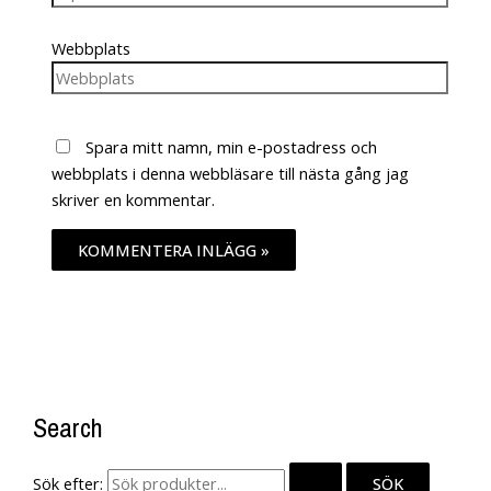
Webbplats
Spara mitt namn, min e-postadress och
webbplats i denna webbläsare till nästa gång jag
skriver en kommentar.
Search
Sök efter: