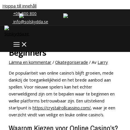
Hoppa till innehåll
+08-800 800
Hem
Okategoriserade
info@solskydda.se
Ontdek de Wereld van Online
Casino’s: Een Gids voor
Beginners
Lämna en kommentar
/
Okategoriserade
/ Av
Larry
De populariteit van online casino’s blijft groeien, mede
dankzij de toegankelijkheid en het brede aanbod aan
spellen. Voor nieuwe spelers kan het echter
overweldigend zijn om te bepalen waar te beginnen en
welke platforms betrouwbaar zijn. Een uitstekend
startpunt is
https://crystalrollcassino.com/
, waar je een
overzicht vindt van veilige en leuke online casino’s.
Waarom Kiezen voor Online Casino’s?