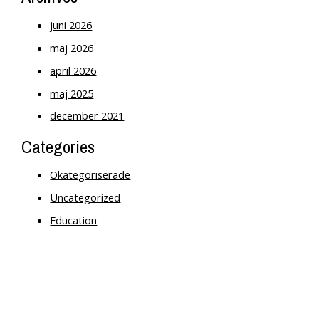
juni 2026
maj 2026
april 2026
maj 2025
december 2021
Categories
Okategoriserade
Uncategorized
Education