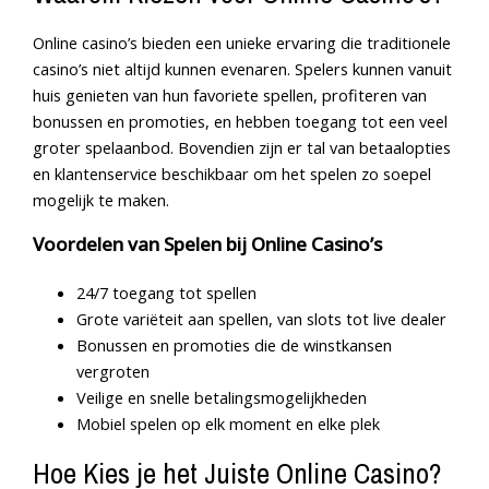
Online casino’s bieden een unieke ervaring die traditionele
casino’s niet altijd kunnen evenaren. Spelers kunnen vanuit
huis genieten van hun favoriete spellen, profiteren van
bonussen en promoties, en hebben toegang tot een veel
groter spelaanbod. Bovendien zijn er tal van betaalopties
en klantenservice beschikbaar om het spelen zo soepel
mogelijk te maken.
Voordelen van Spelen bij Online Casino’s
24/7 toegang tot spellen
Grote variëteit aan spellen, van slots tot live dealer
Bonussen en promoties die de winstkansen
vergroten
Veilige en snelle betalingsmogelijkheden
Mobiel spelen op elk moment en elke plek
Hoe Kies je het Juiste Online Casino?