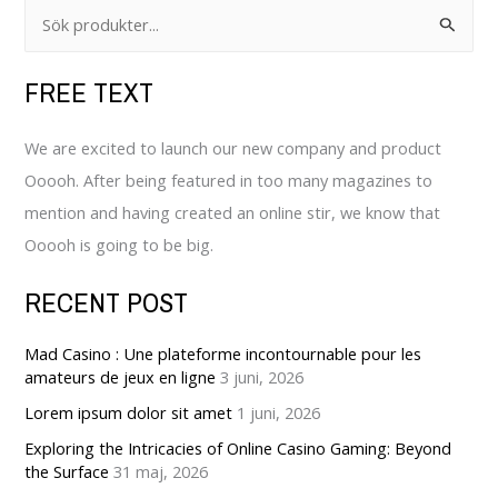
S
ö
FREE TEXT
k
e
We are excited to launch our new company and product
f
Ooooh. After being featured in too many magazines to
t
mention and having created an online stir, we know that
e
Ooooh is going to be big.
r
:
RECENT POST
Mad Casino : Une plateforme incontournable pour les
amateurs de jeux en ligne
3 juni, 2026
Lorem ipsum dolor sit amet
1 juni, 2026
Exploring the Intricacies of Online Casino Gaming: Beyond
the Surface
31 maj, 2026