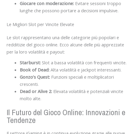
Giocare con moderazione:
Evitare sessioni troppo
lunghe che possono portare a decisioni impulsive.
Le Migliori Slot per Vincite Elevate
Le slot rappresentano una delle categorie più popolari e
redditizie del gioco online. Ecco alcune delle più apprezzate
per la loro volatilità e payout:
Starburst:
Slot a bassa volatilità con frequenti vincite.
Book of Dead:
Alta volatilità e jackpot interessanti.
Gonzo’s Quest:
Funzioni speciali e moltiplicatori
crescenti.
Dead or Alive 2:
Elevata volatilità e potenziali vincite
molto alte.
Il Futuro del Gioco Online: Innovazioni e
Tendenze
Il settore iGaming è in continua evoluzione grazie alle nuove