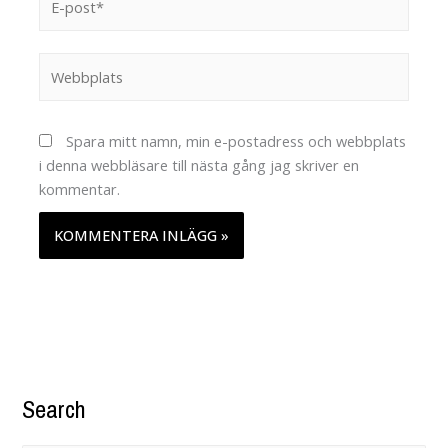
post*
Webbplats
Spara mitt namn, min e-postadress och webbplats
i denna webbläsare till nästa gång jag skriver en
kommentar.
Search