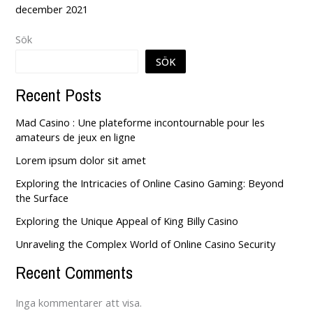
december 2021
Sök
SÖK
Recent Posts
Mad Casino : Une plateforme incontournable pour les
amateurs de jeux en ligne
Lorem ipsum dolor sit amet
Exploring the Intricacies of Online Casino Gaming: Beyond
the Surface
Exploring the Unique Appeal of King Billy Casino
Unraveling the Complex World of Online Casino Security
Recent Comments
Inga kommentarer att visa.