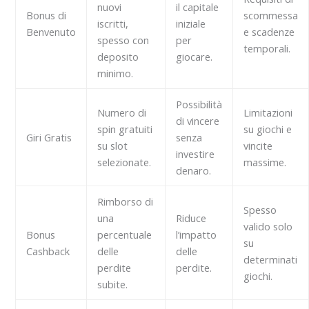
nuovi
il capitale
Bonus di
scommessa
iscritti,
iniziale
Benvenuto
e scadenze
spesso con
per
temporali.
deposito
giocare.
minimo.
Possibilità
Numero di
Limitazioni
di vincere
spin gratuiti
su giochi e
Giri Gratis
senza
su slot
vincite
investire
selezionate.
massime.
denaro.
Rimborso di
Spesso
una
Riduce
valido solo
Bonus
percentuale
l’impatto
su
Cashback
delle
delle
determinati
perdite
perdite.
giochi.
subite.