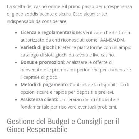
La scelta del casinò online è il primo passo per un’esperienza
di gioco soddisfacente e sicura. Ecco alcuni criteri
indispensabili da considerare:
Licenza e regolamentazione:
Verificare che il sito sia
autorizzato da enti riconosciuti come l’AAMS/ADM.
Varietà di giochi:
Preferire piattaforme con un ampio
catalogo di slot, giochi da tavolo e live casino.
Bonus e promozioni:
Analizzare le offerte di
benvenuto e le promozioni periodiche per aumentare
il capitale di gioco.
Metodi di pagamento:
Controllare la disponibilità di
opzioni sicure e rapide per depositi e prelievi.
Assistenza clienti:
Un servizio clienti efficiente è
fondamentale per risolvere eventuali problemi.
Gestione del Budget e Consigli per il
Gioco Responsabile