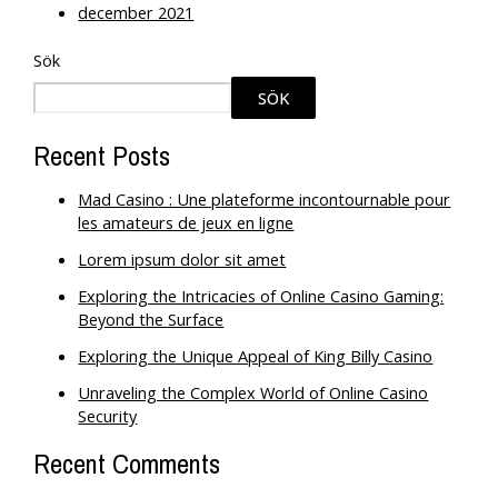
december 2021
Sök
SÖK
Recent Posts
Mad Casino : Une plateforme incontournable pour
les amateurs de jeux en ligne
Lorem ipsum dolor sit amet
Exploring the Intricacies of Online Casino Gaming:
Beyond the Surface
Exploring the Unique Appeal of King Billy Casino
Unraveling the Complex World of Online Casino
Security
Recent Comments