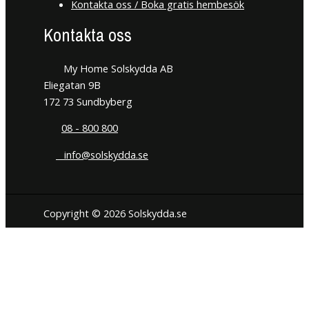
Kontakta oss / Boka gratis hembesök
Kontakta oss
My Home Solskydda AB
Eliegatan 9B
172 73 Sundbyberg
08 - 800 800
info@solskydda.se
Copyright © 2026 Solskydda.se
Den här hemsidan använder cookies för att förbättra din
användarupplevelse. Vi hoppas du tycker det är okej. Du kan när
som helst välja att neka cookies om du så önskar.