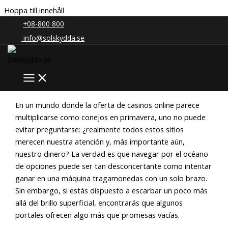
Hoppa till innehåll
Hem
Okategoriserade
+08-800 800
info@solskydda.se
¿Vale la pena confiar en los
casinos online en España?
Lämna en kommentar
/
Okategoriserade
/ Av
Larry
En un mundo donde la oferta de casinos online parece
multiplicarse como conejos en primavera, uno no puede
evitar preguntarse: ¿realmente todos estos sitios
merecen nuestra atención y, más importante aún,
nuestro dinero? La verdad es que navegar por el océano
de opciones puede ser tan desconcertante como intentar
ganar en una máquina tragamonedas con un solo brazo.
Sin embargo, si estás dispuesto a escarbar un poco más
allá del brillo superficial, encontrarás que algunos
portales ofrecen algo más que promesas vacías.