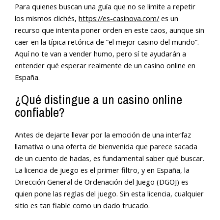
Para quienes buscan una guía que no se limite a repetir
los mismos clichés,
https://es-casinova.com/
es un
recurso que intenta poner orden en este caos, aunque sin
caer en la típica retórica de ”el mejor casino del mundo”.
Aquí no te van a vender humo, pero sí te ayudarán a
entender qué esperar realmente de un casino online en
España.
¿Qué distingue a un casino online
confiable?
Antes de dejarte llevar por la emoción de una interfaz
llamativa o una oferta de bienvenida que parece sacada
de un cuento de hadas, es fundamental saber qué buscar.
La licencia de juego es el primer filtro, y en España, la
Dirección General de Ordenación del Juego (DGOJ) es
quien pone las reglas del juego. Sin esta licencia, cualquier
sitio es tan fiable como un dado trucado.