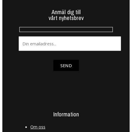
Anmäl dig till
vårt nyhetsbrev
SEND
Information
Om oss