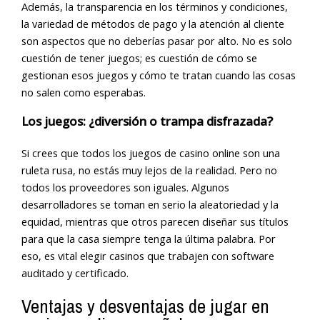
Además, la transparencia en los términos y condiciones,
la variedad de métodos de pago y la atención al cliente
son aspectos que no deberías pasar por alto. No es solo
cuestión de tener juegos; es cuestión de cómo se
gestionan esos juegos y cómo te tratan cuando las cosas
no salen como esperabas.
Los juegos: ¿diversión o trampa disfrazada?
Si crees que todos los juegos de casino online son una
ruleta rusa, no estás muy lejos de la realidad. Pero no
todos los proveedores son iguales. Algunos
desarrolladores se toman en serio la aleatoriedad y la
equidad, mientras que otros parecen diseñar sus títulos
para que la casa siempre tenga la última palabra. Por
eso, es vital elegir casinos que trabajen con software
auditado y certificado.
Ventajas y desventajas de jugar en