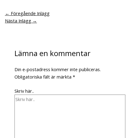
←
Föregående Inlägg
Nästa Inlägg
→
Lämna en kommentar
Din e-postadress kommer inte publiceras.
Obligatoriska fält är märkta
*
Skriv här..