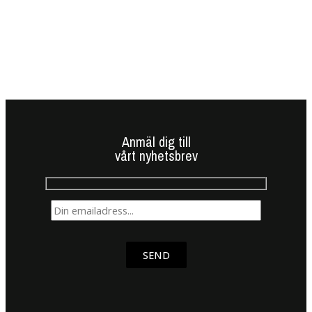
Anmäl dig till
vårt nyhetsbrev
SEND