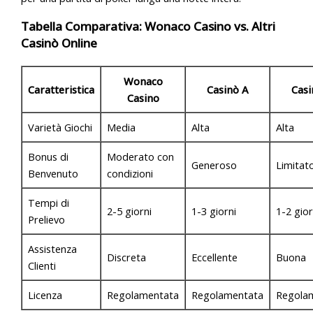
Tabella Comparativa: Wonaco Casino vs. Altri
Casinò Online
Wonaco
Caratteristica
Casinò A
Casi
Casino
Varietà Giochi
Media
Alta
Alta
Bonus di
Moderato con
Generoso
Limitat
Benvenuto
condizioni
Tempi di
2-5 giorni
1-3 giorni
1-2 gior
Prelievo
Assistenza
Discreta
Eccellente
Buona
Clienti
Licenza
Regolamentata
Regolamentata
Regola