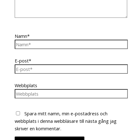
Namn*
E-post*
Webbplats
Spara mitt namn, min e-postadress och
webbplats i denna webbläsare till nästa gång jag
skriver en kommentar.