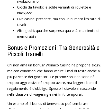
rivoluzionario
Giochi da tavolo: le solite varianti di roulette e
blackjack
Live casino: presente, ma con un numero limitato di
tavoli
Altri giochi: qualche sorpresa qua e là, ma niente di
memorabile
Bonus e Promozioni: Tra Generosità e
Piccoli Tranelli
Chi non ama un bonus? Wonaco Casino ne propone alcuni,
ma con condizioni che fanno venire il mal di testa anche al
più paziente dei giocatori. Le promozioni non sono né
troppo aggressive né troppo avare, ma leggere bene il
regolamento è d’obbligo. Spesso il diavolo si nasconde
nelle clausole di wagering e nei limiti temporali.
Un esempio? Il bonus di benvenuto può sembrare