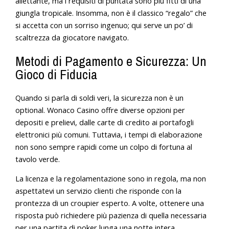
allettante, ma i requisiti di puntata sono più fitti di una
giungla tropicale. Insomma, non è il classico “regalo” che
si accetta con un sorriso ingenuo; qui serve un po’ di
scaltrezza da giocatore navigato.
Metodi di Pagamento e Sicurezza: Un
Gioco di Fiducia
Quando si parla di soldi veri, la sicurezza non è un
optional. Wonaco Casino offre diverse opzioni per
depositi e prelievi, dalle carte di credito ai portafogli
elettronici più comuni. Tuttavia, i tempi di elaborazione
non sono sempre rapidi come un colpo di fortuna al
tavolo verde.
La licenza e la regolamentazione sono in regola, ma non
aspettatevi un servizio clienti che risponde con la
prontezza di un croupier esperto. A volte, ottenere una
risposta può richiedere più pazienza di quella necessaria
per una partita di poker lunga una notte intera.