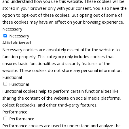
and understand how you use this website. These cookies will be
stored in your browser only with your consent. You also have the
option to opt-out of these cookies. But opting out of some of
these cookies may have an effect on your browsing experience.
Necessary
Necessary
Alltid aktiverad
Necessary cookies are absolutely essential for the website to
function properly. This category only includes cookies that
ensures basic functionalities and security features of the
website. These cookies do not store any personal information.
Functional
Functional
Functional cookies help to perform certain functionalities like
sharing the content of the website on social media platforms,
collect feedbacks, and other third-party features.
Performance
Performance
Performance cookies are used to understand and analyze the