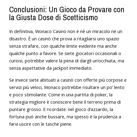
Conclusioni: Un Gioco da Provare con
la Giusta Dose di Scetticismo
In definitiva, Wonaco Casino non è né un miracolo né un
disastro. È un casinò che prova a ritagliarsi uno spazio
senza strafare, con qualche limite evidente ma anche
qualche punto a favore. Se siete giocatori occasionali o
curiosi, potrebbe valere la pena di dargli un’occhiata, ma
senza aspettative da jackpot immediato.
Se invece siete abituati a casinò con offerte più corpose e
servizi più veloci, Wonaco potrebbe risultare un po’ lento
e poco stimolante. Come in una partita di poker, la
strategia migliore è conoscere bene il terreno prima di
puntare grosso. E ricordate: nel gioco d’azzardo, la
fortuna può anche bussare, ma spesso è la prudenza a
farvi uscire con le tasche piene.