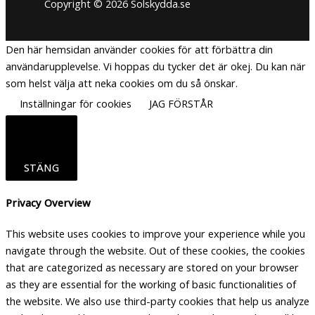
Copyright © 2026 Solskydda.se
Den här hemsidan använder cookies för att förbättra din
användarupplevelse. Vi hoppas du tycker det är okej. Du kan när
som helst välja att neka cookies om du så önskar.
Inställningar för cookies
JAG FÖRSTÅR
STÄNG
Privacy Overview
This website uses cookies to improve your experience while you
navigate through the website. Out of these cookies, the cookies
that are categorized as necessary are stored on your browser
as they are essential for the working of basic functionalities of
the website. We also use third-party cookies that help us analyze