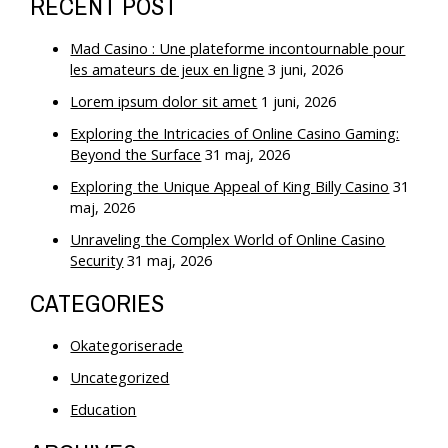
RECENT POST
Mad Casino : Une plateforme incontournable pour
les amateurs de jeux en ligne
3 juni, 2026
Lorem ipsum dolor sit amet
1 juni, 2026
Exploring the Intricacies of Online Casino Gaming:
Beyond the Surface
31 maj, 2026
Exploring the Unique Appeal of King Billy Casino
31
maj, 2026
Unraveling the Complex World of Online Casino
Security
31 maj, 2026
CATEGORIES
Okategoriserade
Uncategorized
Education