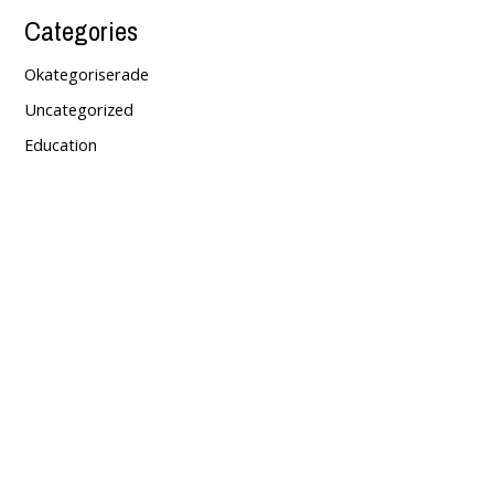
Categories
Okategoriserade
Uncategorized
Education