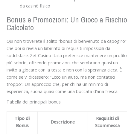
da casinò fisico
Bonus e Promozioni: Un Gioco a Rischio
Calcolato
Qui non troverete il solito “bonus di benvenuto da capogiro”
che poi si rivela un labirinto di requisiti impossibili da
soddisfare. Zet Casino Italia preferisce mantenere un profilo
più sobrio, offrendo promozioni che sembrano quasi un
invito a giocare con la testa e non con la speranza cieca. È
come se vi dicessero: “Ecco un aiuto, ma non contateci
troppo”. Un approccio che, per chi ha un minimo di
esperienza, suona quasi come una boccata d’aria fresca.
Tabella dei principali bonus
Tipo di
Requisiti di
Descrizione
Bonus
Scommessa