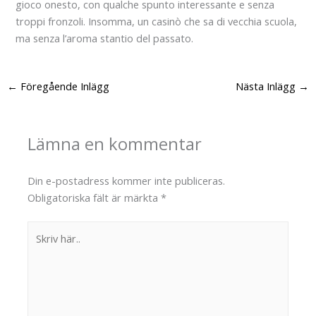
gioco onesto, con qualche spunto interessante e senza
troppi fronzoli. Insomma, un casinò che sa di vecchia scuola,
ma senza l’aroma stantio del passato.
←
Föregående Inlägg
Nästa Inlägg
→
Lämna en kommentar
Din e-postadress kommer inte publiceras.
Obligatoriska fält är märkta
*
Skriv
här..