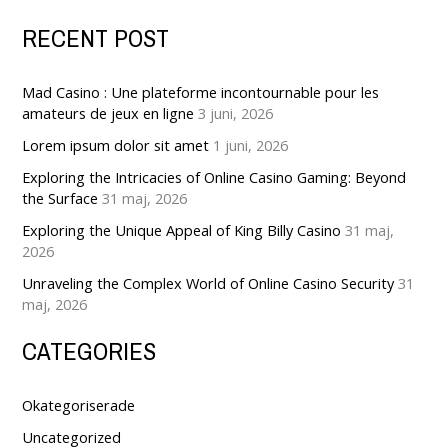
:
RECENT POST
Mad Casino : Une plateforme incontournable pour les
amateurs de jeux en ligne
3 juni, 2026
Lorem ipsum dolor sit amet
1 juni, 2026
Exploring the Intricacies of Online Casino Gaming: Beyond
the Surface
31 maj, 2026
Exploring the Unique Appeal of King Billy Casino
31 maj,
2026
Unraveling the Complex World of Online Casino Security
31
maj, 2026
CATEGORIES
Okategoriserade
Uncategorized