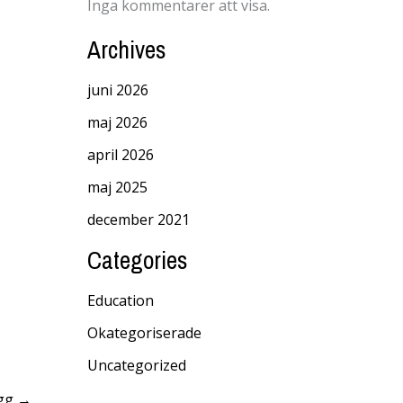
Inga kommentarer att visa.
Archives
juni 2026
maj 2026
april 2026
maj 2025
december 2021
Categories
Education
Okategoriserade
Uncategorized
ägg
→