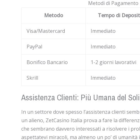
Metodi di Pagamento D
Metodo
Tempo di Deposi
Visa/Mastercard
Immediato
PayPal
Immediato
Bonifico Bancario
1-2 giorni lavorativi
Skrill
Immediato
Assistenza Clienti: Più Umana del Soli
In un settore dove spesso l’assistenza clienti sembr
un alieno, ZetCasino Italia prova a fare la differenz
che sembrano davvero interessati a risolvere i pr
aspettatevi miracoli, ma almeno un po’ di umanità 