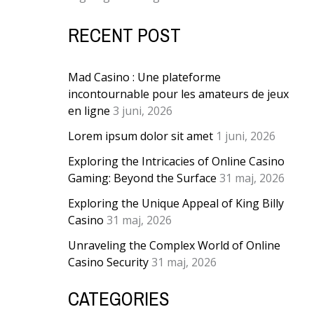
RECENT POST
Mad Casino : Une plateforme
incontournable pour les amateurs de jeux
en ligne
3 juni, 2026
Lorem ipsum dolor sit amet
1 juni, 2026
Exploring the Intricacies of Online Casino
Gaming: Beyond the Surface
31 maj, 2026
Exploring the Unique Appeal of King Billy
Casino
31 maj, 2026
Unraveling the Complex World of Online
Casino Security
31 maj, 2026
CATEGORIES