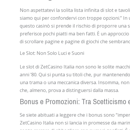
Non aspettatevi la solita lista infinita di slot e tav
siamo qui per confondervi con troppe opzioni.” In 
questo casinò si prende il rischio di proporre una 
preferisce pochi piatti ma ben fatti. È un approcci
di scrollare pagine e pagine di giochi che sembrano 
Le Slot: Non Solo Luci e Suoni
Le slot di ZetCasino Italia non sono le solite macc
anni ’80. Qui si punta su titoli che, pur mantenend
una trama o una meccanica diversa. Insomma, non as
che, almeno, prova a distinguersi dalla massa.
Bonus e Promozioni: Tra Scetticismo
Se siete abituati a leggere che i bonus sono “imperd
ZetCasino Italia non si lancia in promesse da marin