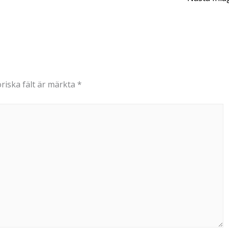
riska fält är märkta
*