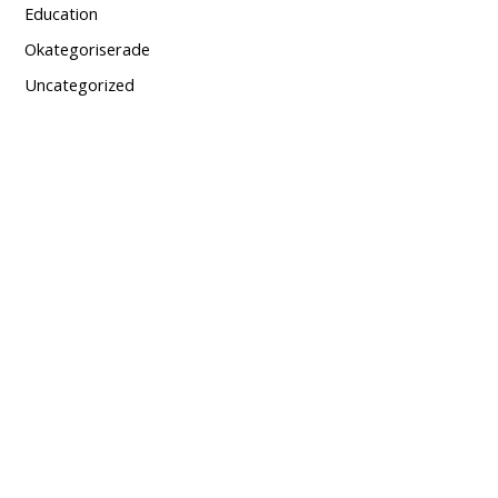
Education
Okategoriserade
Uncategorized