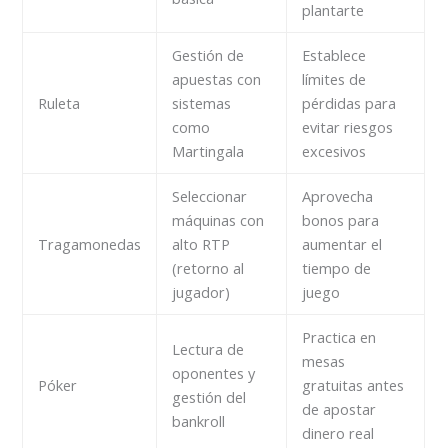
plantarte
Gestión de
Establece
apuestas con
límites de
Ruleta
sistemas
pérdidas para
como
evitar riesgos
Martingala
excesivos
Seleccionar
Aprovecha
máquinas con
bonos para
Tragamonedas
alto RTP
aumentar el
(retorno al
tiempo de
jugador)
juego
Practica en
Lectura de
mesas
oponentes y
Póker
gratuitas antes
gestión del
de apostar
bankroll
dinero real