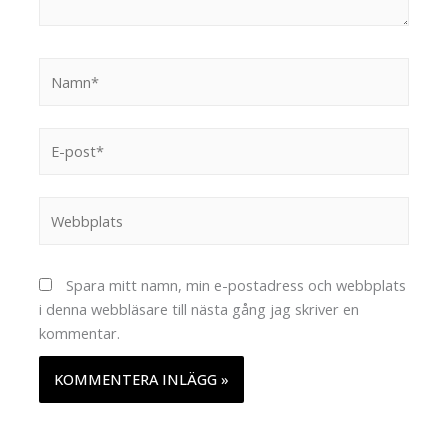
Namn*
E-
post*
Webbplats
Spara mitt namn, min e-postadress och webbplats
i denna webbläsare till nästa gång jag skriver en
kommentar.