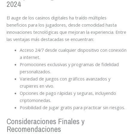
2024
El auge de los casinos digitales ha traído múltiples
beneficios para los jugadores, desde comodidad hasta
innovaciones tecnológicas que mejoran la experiencia. Entre
las ventajas más destacadas se encuentran:
Acceso 24/7 desde cualquier dispositivo con conexión
a internet.
Promociones exclusivas y programas de fidelidad
personalizados.
Variedad de juegos con gráficos avanzados y
crupieres en vivo.
Opciones de pago rápidas y seguras, incluyendo
criptomonedas.
Posibilidad de jugar gratis para practicar sin riesgos.
Consideraciones Finales y
Recomendaciones