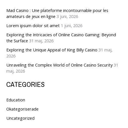
Mad Casino : Une plateforme incontournable pour les
amateurs de jeux en ligne
3 juni, 2026
Lorem ipsum dolor sit amet
1 juni, 2026
Exploring the Intricacies of Online Casino Gaming: Beyond
the Surface
31 maj, 2026
Exploring the Unique Appeal of King Billy Casino
31 maj,
2026
Unraveling the Complex World of Online Casino Security
31
maj, 2026
CATEGORIES
Education
Okategoriserade
Uncategorized