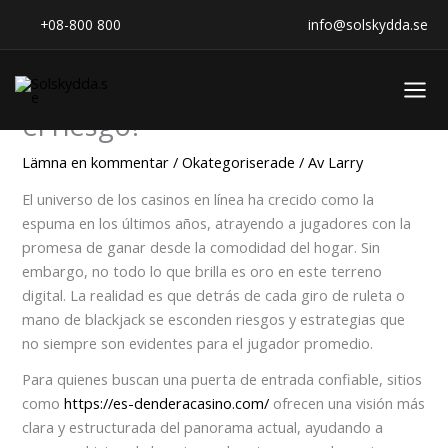
Hoppa
Hem
Okategoriserade
+08-800 800
info@solskydda.se
till
Explorando el mundo de los
innehåll
casinos en línea: ¿vale la pena
el riesgo?
Lämna en kommentar
/
Okategoriserade
/ Av
Larry
El universo de los casinos en línea ha crecido como la
espuma en los últimos años, atrayendo a jugadores con la
promesa de ganar desde la comodidad del hogar. Sin
embargo, no todo lo que brilla es oro en este terreno
digital. La realidad es que detrás de cada giro de ruleta o
mano de blackjack se esconden riesgos y estrategias que
no siempre son evidentes para el jugador promedio.
Para quienes buscan una puerta de entrada confiable, sitios
como
https://es-denderacasino.com/
ofrecen una visión más
clara y estructurada del panorama actual, ayudando a