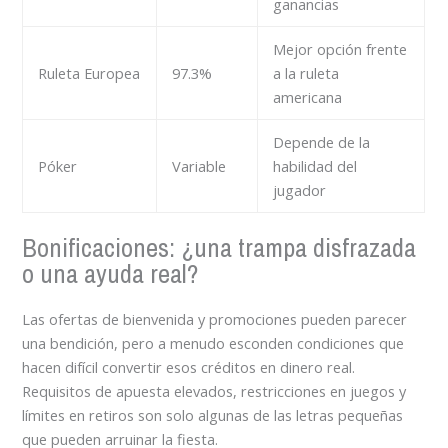
ganancias
Mejor opción frente
Ruleta Europea
97.3%
a la ruleta
americana
Depende de la
Póker
Variable
habilidad del
jugador
Bonificaciones: ¿una trampa disfrazada
o una ayuda real?
Las ofertas de bienvenida y promociones pueden parecer
una bendición, pero a menudo esconden condiciones que
hacen difícil convertir esos créditos en dinero real.
Requisitos de apuesta elevados, restricciones en juegos y
límites en retiros son solo algunas de las letras pequeñas
que pueden arruinar la fiesta.