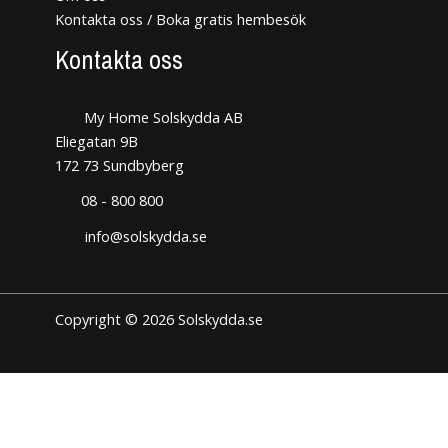
Kontakta oss / Boka gratis hembesök
Kontakta oss
My Home Solskydda AB
Eliegatan 9B
172 73 Sundbyberg
08 - 800 800
info@solskydda.se
Copyright © 2026 Solskydda.se
Den här hemsidan använder cookies för att förbättra din
användarupplevelse. Vi hoppas du tycker det är okej. Du kan när
som helst välja att neka cookies om du så önskar.