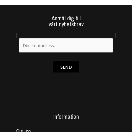
Anmäl dig till
vårt nyhetsbrev
SEND
Information
Om oss