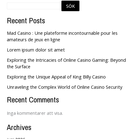
SÖK
Recent Posts
Mad Casino : Une plateforme incontournable pour les
amateurs de jeux en ligne
Lorem ipsum dolor sit amet
Exploring the Intricacies of Online Casino Gaming: Beyond
the Surface
Exploring the Unique Appeal of King Billy Casino
Unraveling the Complex World of Online Casino Security
Recent Comments
Inga kommentarer att visa.
Archives