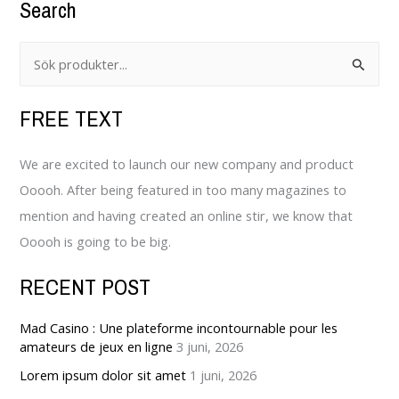
Search
S
ö
FREE TEXT
k
e
We are excited to launch our new company and product
f
Ooooh. After being featured in too many magazines to
t
mention and having created an online stir, we know that
e
Ooooh is going to be big.
r
:
RECENT POST
Mad Casino : Une plateforme incontournable pour les
amateurs de jeux en ligne
3 juni, 2026
Lorem ipsum dolor sit amet
1 juni, 2026