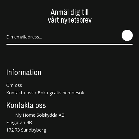
Anmäl dig till
vårt nyhetsbrev
SEN
D
Information
Om oss
Kontakta oss / Boka gratis hembesök
Kontakta oss
My Home Solskydda AB
Eliegatan 9B
172 73 Sundbyberg