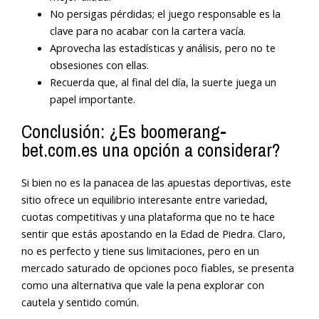
No persigas pérdidas; el juego responsable es la
clave para no acabar con la cartera vacía.
Aprovecha las estadísticas y análisis, pero no te
obsesiones con ellas.
Recuerda que, al final del día, la suerte juega un
papel importante.
Conclusión: ¿Es boomerang-
bet.com.es una opción a considerar?
Si bien no es la panacea de las apuestas deportivas, este
sitio ofrece un equilibrio interesante entre variedad,
cuotas competitivas y una plataforma que no te hace
sentir que estás apostando en la Edad de Piedra. Claro,
no es perfecto y tiene sus limitaciones, pero en un
mercado saturado de opciones poco fiables, se presenta
como una alternativa que vale la pena explorar con
cautela y sentido común.