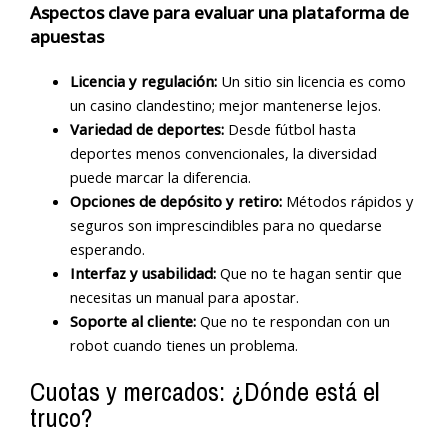
Aspectos clave para evaluar una plataforma de
apuestas
Licencia y regulación:
Un sitio sin licencia es como
un casino clandestino; mejor mantenerse lejos.
Variedad de deportes:
Desde fútbol hasta
deportes menos convencionales, la diversidad
puede marcar la diferencia.
Opciones de depósito y retiro:
Métodos rápidos y
seguros son imprescindibles para no quedarse
esperando.
Interfaz y usabilidad:
Que no te hagan sentir que
necesitas un manual para apostar.
Soporte al cliente:
Que no te respondan con un
robot cuando tienes un problema.
Cuotas y mercados: ¿Dónde está el
truco?