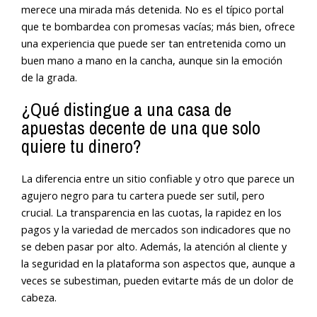
merece una mirada más detenida. No es el típico portal
que te bombardea con promesas vacías; más bien, ofrece
una experiencia que puede ser tan entretenida como un
buen mano a mano en la cancha, aunque sin la emoción
de la grada.
¿Qué distingue a una casa de
apuestas decente de una que solo
quiere tu dinero?
La diferencia entre un sitio confiable y otro que parece un
agujero negro para tu cartera puede ser sutil, pero
crucial. La transparencia en las cuotas, la rapidez en los
pagos y la variedad de mercados son indicadores que no
se deben pasar por alto. Además, la atención al cliente y
la seguridad en la plataforma son aspectos que, aunque a
veces se subestiman, pueden evitarte más de un dolor de
cabeza.