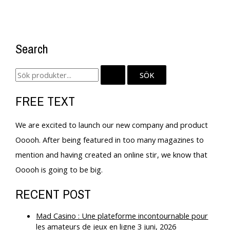
Search
FREE TEXT
We are excited to launch our new company and product
Ooooh. After being featured in too many magazines to
mention and having created an online stir, we know that
Ooooh is going to be big.
RECENT POST
Mad Casino : Une plateforme incontournable pour
les amateurs de jeux en ligne
3 juni, 2026