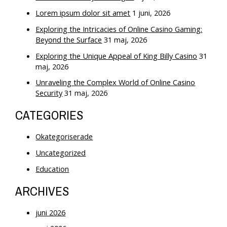
Lorem ipsum dolor sit amet
1 juni, 2026
Exploring the Intricacies of Online Casino Gaming:
Beyond the Surface
31 maj, 2026
Exploring the Unique Appeal of King Billy Casino
31
maj, 2026
Unraveling the Complex World of Online Casino
Security
31 maj, 2026
CATEGORIES
Okategoriserade
Uncategorized
Education
ARCHIVES
juni 2026