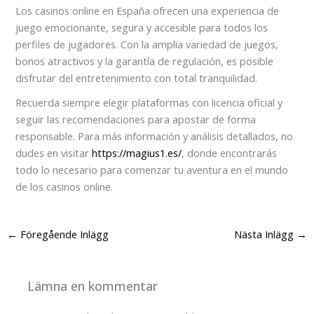
Los casinos online en España ofrecen una experiencia de
juego emocionante, segura y accesible para todos los
perfiles de jugadores. Con la amplia variedad de juegos,
bonos atractivos y la garantía de regulación, es posible
disfrutar del entretenimiento con total tranquilidad.
Recuerda siempre elegir plataformas con licencia oficial y
seguir las recomendaciones para apostar de forma
responsable. Para más información y análisis detallados, no
dudes en visitar
https://magius1.es/
, donde encontrarás
todo lo necesario para comenzar tu aventura en el mundo
de los casinos online.
←
Föregående Inlägg
Nästa Inlägg
→
Lämna en kommentar