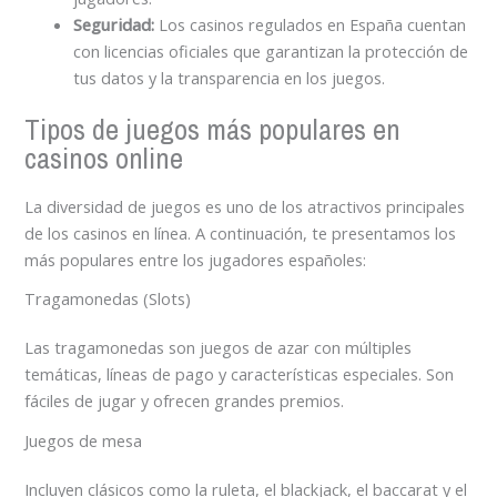
Seguridad:
Los casinos regulados en España cuentan
con licencias oficiales que garantizan la protección de
tus datos y la transparencia en los juegos.
Tipos de juegos más populares en
casinos online
La diversidad de juegos es uno de los atractivos principales
de los casinos en línea. A continuación, te presentamos los
más populares entre los jugadores españoles:
Tragamonedas (Slots)
Las tragamonedas son juegos de azar con múltiples
temáticas, líneas de pago y características especiales. Son
fáciles de jugar y ofrecen grandes premios.
Juegos de mesa
Incluyen clásicos como la ruleta, el blackjack, el baccarat y el