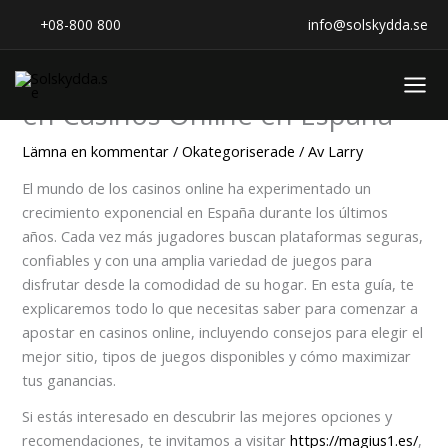
Hoppa
Hem
Okategoriserade
+08-800 800
info@solskydda.se
till
innehåll
Guía Completa para Apostar
en Casinos Online en España
Lämna en kommentar
/
Okategoriserade
/ Av
Larry
El mundo de los casinos online ha experimentado un
crecimiento exponencial en España durante los últimos
años. Cada vez más jugadores buscan plataformas seguras,
confiables y con una amplia variedad de juegos para
disfrutar desde la comodidad de su hogar. En esta guía, te
explicaremos todo lo que necesitas saber para comenzar a
apostar en casinos online, incluyendo consejos para elegir el
mejor sitio, tipos de juegos disponibles y cómo maximizar
tus ganancias.
Si estás interesado en descubrir las mejores opciones y
recomendaciones, te invitamos a visitar
https://magius1.es/
,