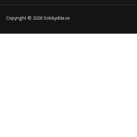
Copyright © 2026 Solskydda.se