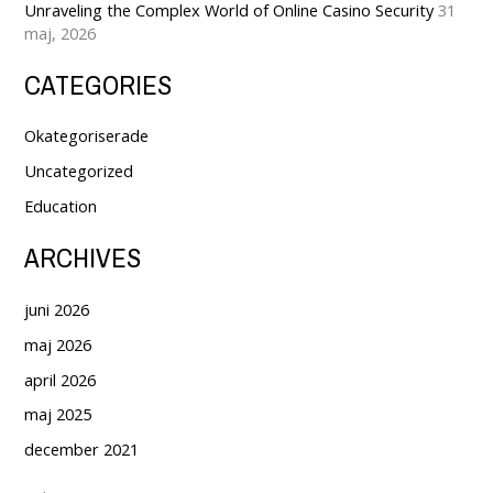
Unraveling the Complex World of Online Casino Security
31
maj, 2026
CATEGORIES
Okategoriserade
Uncategorized
Education
ARCHIVES
juni 2026
maj 2026
april 2026
maj 2025
december 2021