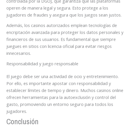
controlada por la DGOJ, que garantiza que las plataformas
operen de manera legal y segura. Esto protege a los
jugadores de fraudes y asegura que los juegos sean justos.
Además, los casinos autorizados emplean tecnologías de
encriptación avanzada para proteger los datos personales y
financieros de sus usuarios. Es fundamental que siempre
juegues en sitios con licencia oficial para evitar riesgos
innecesarios.
Responsabilidad y juego responsable
El juego debe ser una actividad de ocio y entretenimiento.
Por ello, es importante apostar con responsabilidad y
establecer límites de tiempo y dinero. Muchos casinos online
ofrecen herramientas para la autoexclusión y control del
gasto, promoviendo un entorno seguro para todos los
jugadores.
Conclusión