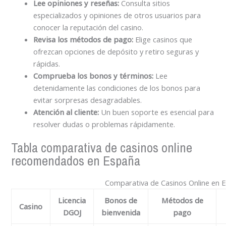
Lee opiniones y reseñas:
Consulta sitios
especializados y opiniones de otros usuarios para
conocer la reputación del casino.
Revisa los métodos de pago:
Elige casinos que
ofrezcan opciones de depósito y retiro seguras y
rápidas.
Comprueba los bonos y términos:
Lee
detenidamente las condiciones de los bonos para
evitar sorpresas desagradables.
Atención al cliente:
Un buen soporte es esencial para
resolver dudas o problemas rápidamente.
Tabla comparativa de casinos online
recomendados en España
Comparativa de Casinos Online en 
Licencia
Bonos de
Métodos de
Casino
DGOJ
bienvenida
pago