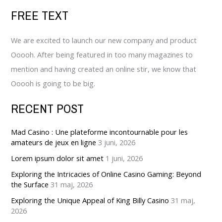
ö
FREE TEXT
k
e
We are excited to launch our new company and product
f
Ooooh. After being featured in too many magazines to
t
mention and having created an online stir, we know that
e
Ooooh is going to be big.
r
:
RECENT POST
Mad Casino : Une plateforme incontournable pour les
amateurs de jeux en ligne
3 juni, 2026
Lorem ipsum dolor sit amet
1 juni, 2026
Exploring the Intricacies of Online Casino Gaming: Beyond
the Surface
31 maj, 2026
Exploring the Unique Appeal of King Billy Casino
31 maj,
2026