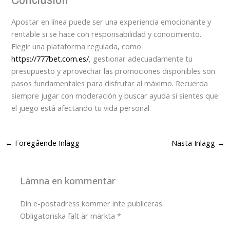
Apostar en línea puede ser una experiencia emocionante y
rentable si se hace con responsabilidad y conocimiento.
Elegir una plataforma regulada, como
https://777bet.com.es/
, gestionar adecuadamente tu
presupuesto y aprovechar las promociones disponibles son
pasos fundamentales para disfrutar al máximo. Recuerda
siempre jugar con moderación y buscar ayuda si sientes que
el juego está afectando tu vida personal.
←
Föregående Inlägg
Nästa Inlägg
→
Lämna en kommentar
Din e-postadress kommer inte publiceras.
Obligatoriska fält är märkta
*