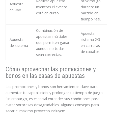
Realizar apuestas
próximo gol
Apuesta
mientras el evento
durante un
en vivo
está en curso.
partido en
tiempo real.
Combinación de
Apuesta
apuestas múltiples
Apuesta
sistema 2/3
que permiten ganar
de sistema
en carreras
aunque no todas
de caballos.
sean correctas.
Cómo aprovechar las promociones y
bonos en las casas de apuestas
Las promociones y bonos son herramientas clave para
aumentar tu capital inicial y prolongar tu tiempo de juego.
Sin embargo, es esencial entender sus condiciones para
evitar sorpresas desagradables. Algunos consejos para
sacar el máximo provecho incluyen: