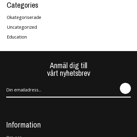
Categories
Okategoriserade
Uncategorized
Education
Anmäl dig till
vårt nyhetsbrev
SEN
D
Information