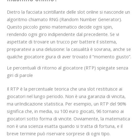
Dietro la facciata scintillante delle slot online si nasconde un
algoritmo chiamato RNG (Random Number Generator).
Questo piccolo genio matematico decide ogni spin,
rendendo ogni giro indipendente dal precedente. Se vi
aspettate di trovare un trucco per battere il sistema,
preparatevi a una delusione: la casualità è sovrana, anche se
qualche giocatore giura di aver trovato il ”momento giusto”.
Le percentuali di ritorno al giocatore (RTP) spiegate senza
giri di parole
Il RTP è la percentuale teorica che una slot restituisce ai
giocatori nel lungo periodo. Non è una garanzia di vincita,
ma un’indicazione statistica. Per esempio, un RTP del 96%
significa che, in media, su 100 euro giocati, 96 tornano ai
giocatori sotto forma di vincite. Ovviamente, la matematica
non è una scienza esatta quando si tratta di fortuna, e il
breve termine può riservare sorprese di ogni tipo.