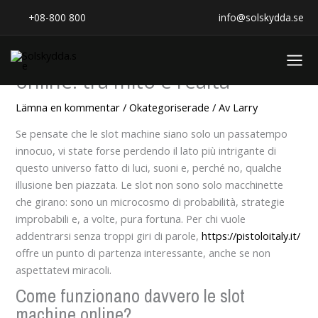
Hoppa
Hem
Okategoriserade
+08-800 800
info@solskydda.se
till
innehåll
Il mondo delle slot machine
online: tra mito e realtà
Lämna en kommentar
/
Okategoriserade
/ Av
Larry
Se pensate che le slot machine siano solo un passatempo
innocuo, vi state forse perdendo il lato più intrigante di
questo universo fatto di luci, suoni e, perché no, qualche
illusione ben piazzata. Le slot non sono solo macchinette
che girano: sono un microcosmo di probabilità, strategie
improbabili e, a volte, pura fortuna. Per chi vuole
addentrarsi senza troppi giri di parole,
https://pistoloitaly.it/
offre un punto di partenza interessante, anche se non
aspettatevi miracoli.
Come funzionano davvero le slot
machine online?