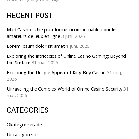
r
:
RECENT POST
Mad Casino : Une plateforme incontournable pour les
amateurs de jeux en ligne
3 juni, 2026
Lorem ipsum dolor sit amet
1 juni, 2026
Exploring the Intricacies of Online Casino Gaming: Beyond
the Surface
31 maj, 2026
Exploring the Unique Appeal of King Billy Casino
31 maj,
2026
Unraveling the Complex World of Online Casino Security
31
maj, 2026
CATEGORIES
Okategoriserade
Uncategorized