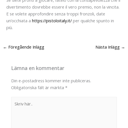
divertimento dovrebbe essere il vero premio, non la vincita.
E se volete approfondire senza troppi fronzoli, date
un’occhiata a
https://pistoloitaly.it/
per qualche spunto in
più.
←
Föregående Inlägg
Nästa Inlägg
→
Lämna en kommentar
Din e-postadress kommer inte publiceras.
Obligatoriska fält är märkta
*
Skriv
här..