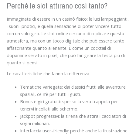
Perché le slot attirano così tanto?
Immaginate di essere in un casinò fisico: le luci lampeggianti,
i suoni ipnotici, e quella sensazione di poter vincere tutto
con un solo giro. Le slot online cercano di replicare questa
atmosfera, ma con un tocco digitale che può essere tanto
affascinante quanto alienante. È come un cocktail di
dopamine servito in pixel, che può far girare la testa più di
quanto si pensi.
Le caratteristiche che fanno la differenza
Tematiche variegate: dai classici frutti alle avventure
spaziali, ce n’è per tutti i gusti.
Bonus e giri gratuiti: spesso la vera trappola per
tenervi incollati allo schermo.
Jackpot progressivi: la sirena che attira i cacciatori di
sogni milionari.
Interfaccia user-friendly: perché anche la frustrazione