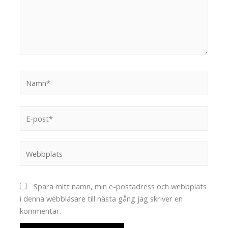
Namn*
E-
post*
Webbplats
Spara mitt namn, min e-postadress och webbplats
i denna webbläsare till nästa gång jag skriver en
kommentar.