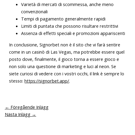
Varietà di mercati di scommessa, anche meno
convenzionali
Tempi di pagamento generalmente rapidi
Limiti di puntata che possono risultare restrittivi
Assenza di effetti speciali e promozioni appariscenti
In conclusione, Signorbet non è il sito che vi farà sentire
come in un casinò di Las Vegas, ma potrebbe essere quel
posto dove, finalmente, il gioco torna a essere gioco e
non solo una questione di marketing e luci al neon. Se
siete curiosi di vedere con i vostri occhi, il link è sempre lo
stesso:
https://signorbet.app/
.
←
Föregående Inlägg
Nästa Inlägg
→