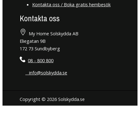
Kontakta oss / Boka gratis hembesök
Kontakta oss
My Home Solskydda AB
Eliegatan 9B
172 73 Sundbyberg
08 - 800 800
info@solskydda.se
Copyright © 2026 Solskydda.se
Den här hemsidan använder cookies för att förbättra din
användarupplevelse. Vi hoppas du tycker det är okej. Du kan när
som helst välja att neka cookies om du så önskar.