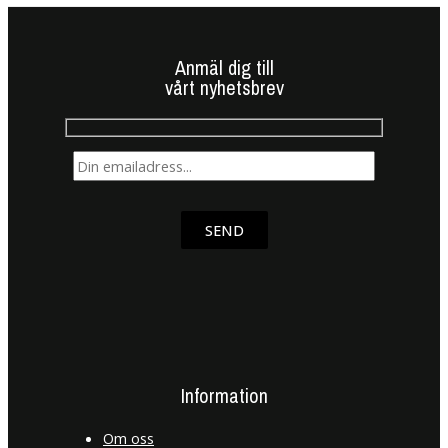
Anmäl dig till
vårt nyhetsbrev
SEND
Information
Om oss