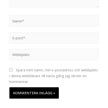
Namn*
E-
post*
Webbplats
Spara mitt namn, min e-postadress och webbplats
i denna webbläsare till nästa gång jag skriver en
kommentar.