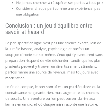
Ne jamais chercher à récupérer ses pertes à tout prix
Considérer chaque pari comme une expérience, pas
une obligation
Conclusion : un jeu d’équilibre entre
savoir et hasard
Le pari sportif en ligne n’est pas une science exacte, loin de
là. Il mêle hasard, analyse, psychologie et parfois un
soupçon d’ironie sur soi-même. Ceux qui s’y aventurent sans
préparation risquent de vite déchanter, tandis que les plus
prudents peuvent y trouver un divertissement stimulant,
parfois même une source de revenus, mais toujours avec
modération.
En fin de compte, le pari sportif est un jeu d’équilibre où la
connaissance ne garantit rien, mais augmente les chances
de succès. Une aventure où l’on peut passer du rire aux
larmes en un clic, et où chaque mise raconte une histoire,