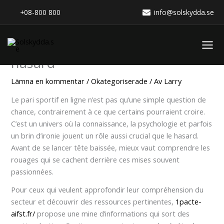
Hoppa
Hem
Okategoriserade
+08-800 800
info@solskydda.se
till
Les subtilités du pari sportif en
innehåll
ligne : entre stratégie et
hasard
Lämna en kommentar
/
Okategoriserade
/ Av
Larry
Le pari sportif en ligne n’est pas qu’une simple question de
chance, contrairement à ce que certains pourraient croire.
C’est un univers où la connaissance, la psychologie et parfois
un brin d’ironie jouent un rôle aussi crucial que le hasard.
Avant de se lancer tête baissée, mieux vaut comprendre les
rouages qui se cachent derrière ces mises souvent
passionnées.
Pour ceux qui veulent approfondir leur compréhension du
secteur et découvrir des ressources pertinentes,
1pacte-
aifst.fr/
propose une mine d’informations qui sort des