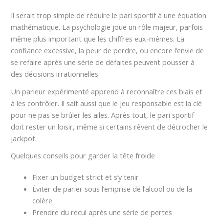
Il serait trop simple de réduire le pari sportif à une équation
mathématique. La psychologie joue un rôle majeur, parfois
même plus important que les chiffres eux-mêmes. La
confiance excessive, la peur de perdre, ou encore l’envie de
se refaire après une série de défaites peuvent pousser à
des décisions irrationnelles.
Un parieur expérimenté apprend à reconnaître ces biais et
à les contrôler. Il sait aussi que le jeu responsable est la clé
pour ne pas se brûler les ailes. Après tout, le pari sportif
doit rester un loisir, même si certains rêvent de décrocher le
jackpot.
Quelques conseils pour garder la tête froide
Fixer un budget strict et s’y tenir
Éviter de parier sous l’emprise de l’alcool ou de la
colère
Prendre du recul après une série de pertes