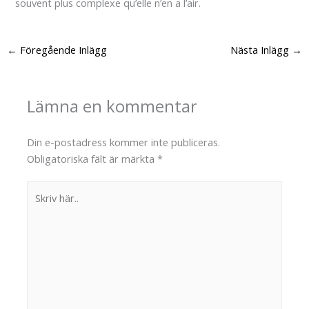
souvent plus complexe qu’elle n’en a l’air.
←
Föregående Inlägg
Nästa Inlägg
→
Lämna en kommentar
Din e-postadress kommer inte publiceras.
Obligatoriska fält är märkta
*
Skriv
här..