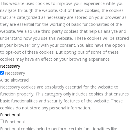
This website uses cookies to improve your experience while you
navigate through the website. Out of these cookies, the cookies
that are categorized as necessary are stored on your browser as
they are essential for the working of basic functionalities of the
website. We also use third-party cookies that help us analyze and
understand how you use this website. These cookies will be stored
in your browser only with your consent. You also have the option
to opt-out of these cookies. But opting out of some of these
cookies may have an effect on your browsing experience.
Necessary
Necessary
Alltid aktiverad
Necessary cookies are absolutely essential for the website to
function properly. This category only includes cookies that ensures
basic functionalities and security features of the website. These
cookies do not store any personal information.
Functional
Functional
Functional cookies help to perform certain functionalities like