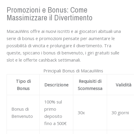
Promozioni e Bonus: Come
Massimizzare il Divertimento
MacauWins offre ai nuovi iscritti e ai giocatori abituali una
serie di bonus e promozioni pensate per aumentare le
possibilità di vincita e prolungare il divertimento. Tra
queste, spiccano i bonus di benvenuto, i giri gratuiti sulle
slot e le offerte cashback settimanali.
Principali Bonus di MacauWins
Tipo di
Requisiti di
Descrizione
Validità
Bonus
Scommessa
100% sul
Bonus di
primo
30x
30 giorni
Benvenuto
deposito
fino a 500€