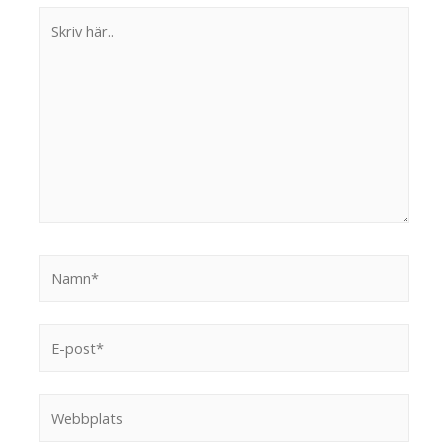
Skriv
här..
Namn*
E-
post*
Webbplats