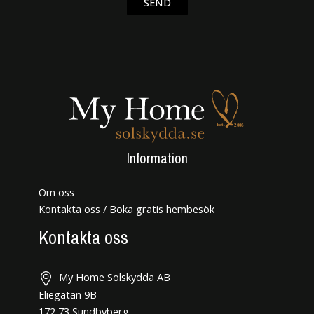
SEND
Information
Om oss
Kontakta oss / Boka gratis hembesök
Kontakta oss
My Home Solskydda AB
Eliegatan 9B
172 73 Sundbyberg