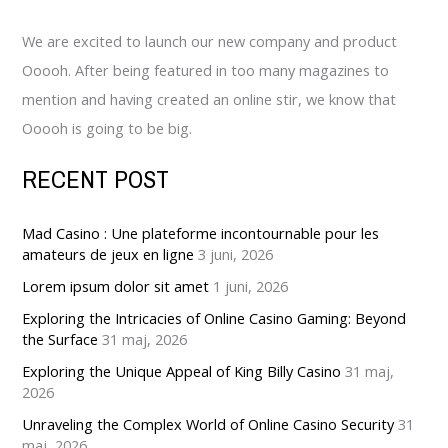
e
f
We are excited to launch our new company and product
t
Ooooh. After being featured in too many magazines to
e
mention and having created an online stir, we know that
r
Ooooh is going to be big.
:
RECENT POST
Mad Casino : Une plateforme incontournable pour les
amateurs de jeux en ligne
3 juni, 2026
Lorem ipsum dolor sit amet
1 juni, 2026
Exploring the Intricacies of Online Casino Gaming: Beyond
the Surface
31 maj, 2026
Exploring the Unique Appeal of King Billy Casino
31 maj,
2026
Unraveling the Complex World of Online Casino Security
31
maj, 2026