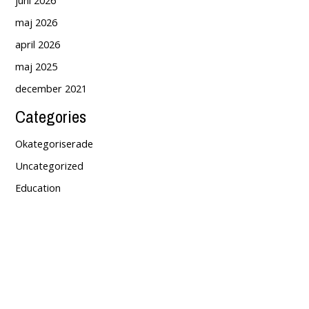
maj 2026
april 2026
maj 2025
december 2021
Categories
Okategoriserade
Uncategorized
Education