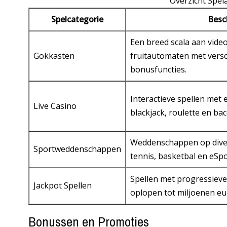
Overzicht Spe
Spelcategorie
Besc
Een breed scala aan video
Gokkasten
fruitautomaten met versc
bonusfuncties.
Interactieve spellen met 
Live Casino
blackjack, roulette en bac
Weddenschappen op diver
Sportweddenschappen
tennis, basketbal en eSpo
Spellen met progressieve
Jackpot Spellen
oplopen tot miljoenen eur
Bonussen en Promoties