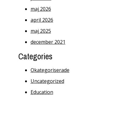
maj 2026
april 2026
maj 2025
december 2021
Categories
Okategoriserade
Uncategorized
Education