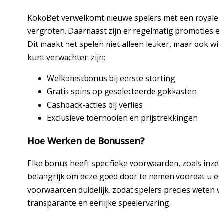
KokoBet verwelkomt nieuwe spelers met een royale 
vergroten. Daarnaast zijn er regelmatig promoties 
Dit maakt het spelen niet alleen leuker, maar ook 
kunt verwachten zijn:
Welkomstbonus bij eerste storting
Gratis spins op geselecteerde gokkasten
Cashback-acties bij verlies
Exclusieve toernooien en prijstrekkingen
Hoe Werken de Bonussen?
Elke bonus heeft specifieke voorwaarden, zoals inze
belangrijk om deze goed door te nemen voordat u 
voorwaarden duidelijk, zodat spelers precies weten w
transparante en eerlijke speelervaring.