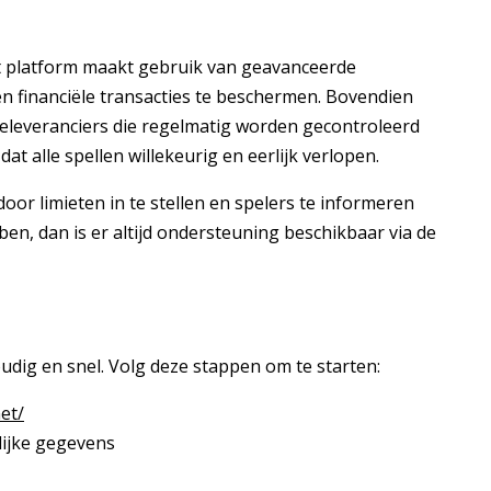
Het platform maakt gebruik van geavanceerde
n financiële transacties te beschermen. Bovendien
everanciers die regelmatig worden gecontroleerd
at alle spellen willekeurig en eerlijk verlopen.
or limieten in te stellen en spelers te informeren
en, dan is er altijd ondersteuning beschikbaar via de
dig en snel. Volg deze stappen om te starten:
et/
lijke gegevens