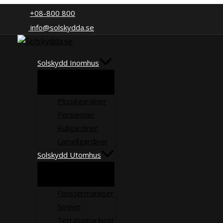
Hoppa
Skriv
Namn*
E-
Hem
Okategoriserade
+08-800 800
till
här..
post*
info@solskydda.se
innehåll
Ontdek de Wereld van Onli
Solskydd Inomhus
Lämna en kommentar
/
Okategoriserade
/ Av
Larry
Online gokken is de afgelopen jaren enorm populai
Plisségardiner
ervoor om hun favoriete casinospellen en sportwedde
Persienner
alleen gemak, maar ook een breed scala aan mogeli
Rullgardiner
platforms die hierbij opvalt is KokoBet. Dit online c
Lamellgardiner
gebruiksvriendelijke omgeving voor zowel beginner
Solskydd Utomhus
directe toegang kunt u terecht op
https://kokobet-o
Waarom Kiezen voor KokoBet?
Fönstermarkiser
Screen
KokoBet onderscheidt zich door een combinatie van 
Terrassmarkiser