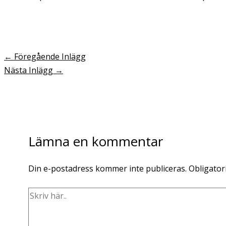
←
Föregående Inlägg
Nästa Inlägg
→
Lämna en kommentar
Din e-postadress kommer inte publiceras.
Obligator