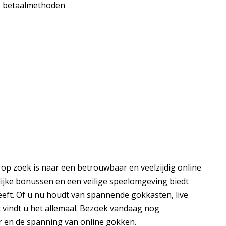
e betaalmethoden
)
op zoek is naar een betrouwbaar en veelzijdig online
ijke bonussen en een veilige speelomgeving biedt
eft. Of u nu houdt van spannende gokkasten, live
 vindt u het allemaal. Bezoek vandaag nog
er en de spanning van online gokken.