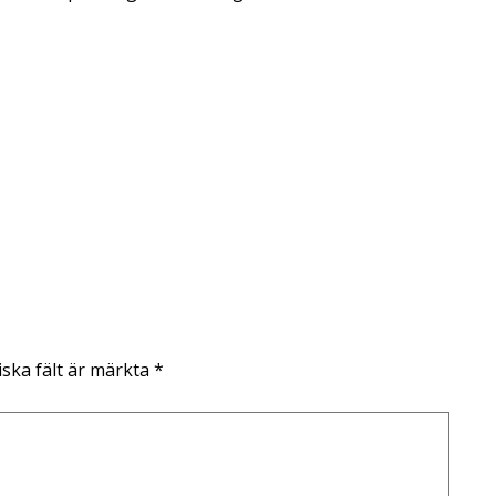
iska fält är märkta
*