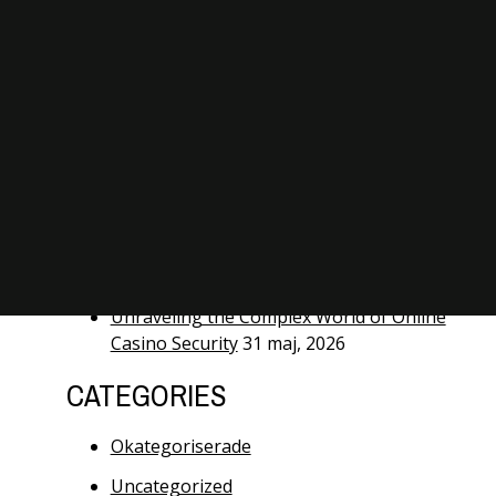
Mad Casino : Une plateforme incontournable
pour les amateurs de jeux en ligne
3 juni,
2026
Lorem ipsum dolor sit amet
1 juni, 2026
Exploring the Intricacies of Online Casino
Gaming: Beyond the Surface
31 maj, 2026
Exploring the Unique Appeal of King Billy
Casino
31 maj, 2026
Unraveling the Complex World of Online
Casino Security
31 maj, 2026
CATEGORIES
Okategoriserade
Uncategorized